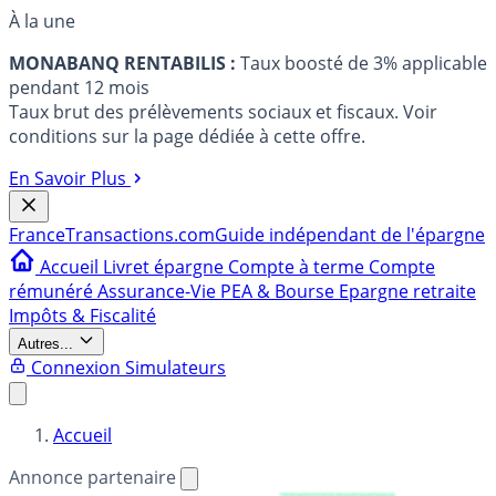
À la une
MONABANQ RENTABILIS :
Taux boosté de 3% applicable
pendant 12 mois
Taux brut des prélèvements sociaux et fiscaux. Voir
conditions sur la page dédiée à cette offre.
En Savoir Plus
France
Transactions.com
Guide indépendant de l'épargne
Accueil
Livret épargne
Compte à terme
Compte
rémunéré
Assurance-Vie
PEA & Bourse
Epargne retraite
Impôts & Fiscalité
Autres...
Connexion
Simulateurs
Accueil
Annonce partenaire