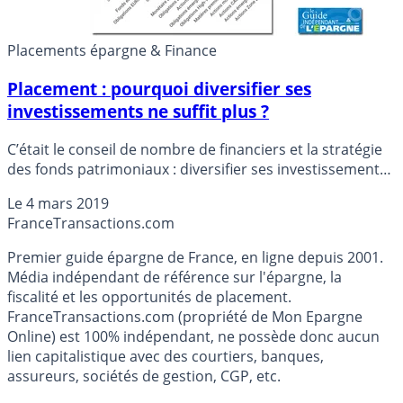
Placements épargne & Finance
Placement : pourquoi diversifier ses
investissements ne suffit plus ?
C’était le conseil de nombre de financiers et la stratégie
des fonds patrimoniaux : diversifier ses investissements
afin de réduire les risques, quitte à sacrifier une partie de
Le
4 mars 2019
la performance. Ce fameux ne pas mettre tous ses œufs
France
Transactions.com
dans le même panier. Mais l’année 2018 sera passée par
là, et aura remisé ce principe au placard. Même panier
Premier guide épargne de France, en ligne depuis 2001.
ou pas, au 31 décembre 2018 a sonné la fin de
Média indépendant de référence sur l'épargne, la
préparation de l’omelette. Une année 2018 sans
fiscalité et les opportunités de placement.
précédent, doit-on pour autant tout revoir ? Un simple
FranceTransactions.com (propriété de Mon Epargne
accident de parcours ? Diversifier ne suffit-il plus ?
Online) est 100% indépendant, ne possède donc aucun
lien capitalistique avec des courtiers, banques,
assureurs, sociétés de gestion, CGP, etc.