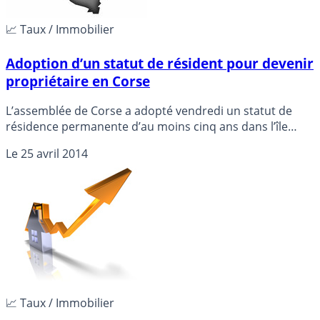
📈 Taux / Immobilier
Adoption d’un statut de résident pour devenir
propriétaire en Corse
L’assemblée de Corse a adopté vendredi un statut de
résidence permanente d’au moins cinq ans dans l’île
pour pouvoir y devenir propriétaire, afin de contrer la
Le
25 avril 2014
flambée des prix et la spéculation foncière et
immobilière.
📈 Taux / Immobilier