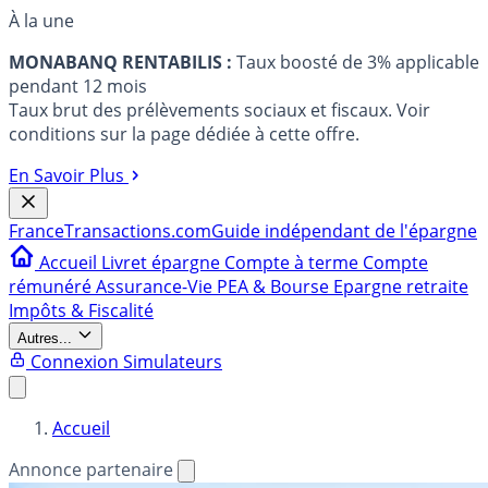
À la une
MONABANQ RENTABILIS :
Taux boosté de 3% applicable
pendant 12 mois
Taux brut des prélèvements sociaux et fiscaux. Voir
conditions sur la page dédiée à cette offre.
En Savoir Plus
France
Transactions.com
Guide indépendant de l'épargne
Accueil
Livret épargne
Compte à terme
Compte
rémunéré
Assurance-Vie
PEA & Bourse
Epargne retraite
Impôts & Fiscalité
Autres...
Connexion
Simulateurs
Accueil
Annonce partenaire