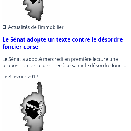
🏢 Actualités de l’immobilier
Le Sénat adopte un texte contre le désordre
foncier corse
Le Sénat a adopté mercredi en première lecture une
proposition de loi destinée à assainir le désordre foncier
en Corse, en prolongeant notamment de dix ans le
Le
8 février 2017
régime dérogatoire en vigueur sur l’île en matière de
droits de succession.