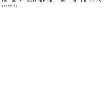
consulté. © 2026 FranceTransactions.com - Tous droits
réservés.