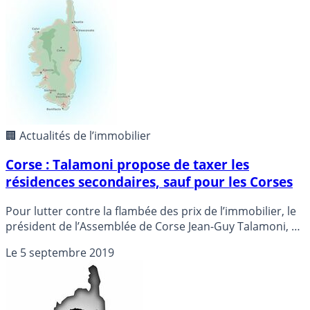
🏢 Actualités de l’immobilier
Corse : Talamoni propose de taxer les
résidences secondaires, sauf pour les Corses
Pour lutter contre la flambée des prix de l’immobilier, le
président de l’Assemblée de Corse Jean-Guy Talamoni, a
proposé jeudi de taxer lourdement les résidences
Le
5 septembre 2019
secondaires, sauf celles appartenant à des Corses, une
alternative à l’idée de réserver l’accès à la propriété aux
résidents corses.