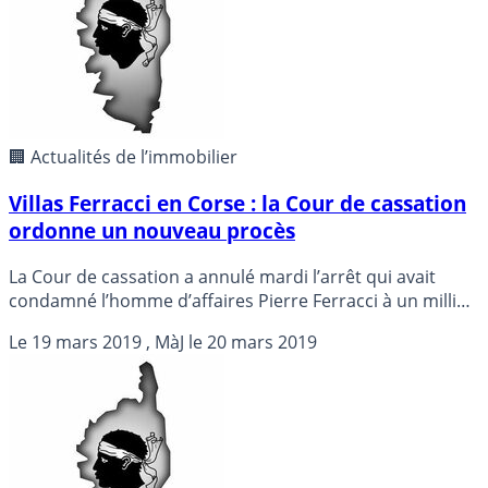
🏢 Actualités de l’immobilier
Villas Ferracci en Corse : la Cour de cassation
ordonne un nouveau procès
La Cour de cassation a annulé mardi l’arrêt qui avait
condamné l’homme d’affaires Pierre Ferracci à un million
d’euros d’amende pour deux villas construites hors
Le
19 mars 2019
, MàJ le
20 mars 2019
permis sur un site corse protégé, renvoyant l’affaire
devant la cour d’appel d’Aix-en-Provence, à la satisfaction
des défenseurs de l’environnement.