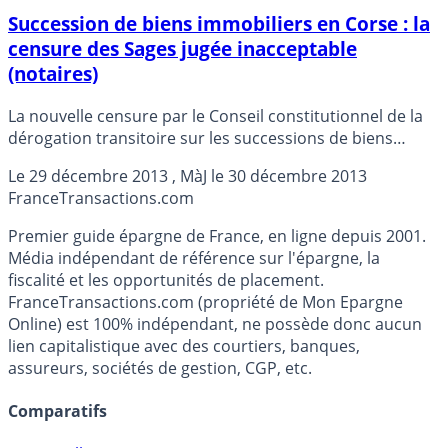
Succession de biens immobiliers en Corse : la
censure des Sages jugée inacceptable
(notaires)
La nouvelle censure par le Conseil constitutionnel de la
dérogation transitoire sur les successions de biens
immobiliers en Corse a été qualifiée dimanche
Le
29 décembre 2013
, MàJ le
30 décembre 2013
d’inacceptable et injuste par le président du conseil
France
Transactions.com
régional des notaires de l’île.
Premier guide épargne de France, en ligne depuis 2001.
Média indépendant de référence sur l'épargne, la
fiscalité et les opportunités de placement.
FranceTransactions.com (propriété de Mon Epargne
Online) est 100% indépendant, ne possède donc aucun
lien capitalistique avec des courtiers, banques,
assureurs, sociétés de gestion, CGP, etc.
Comparatifs