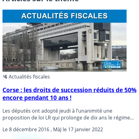
🛂 Actualités fiscales
Corse : les droits de succession réduits de 50%
encore pendant 10 ans !
Les députés ont adopté jeudi à l’unanimité une
proposition de loi LR qui prolonge de dix ans le régime
dérogatoire en vigueur en Corse en matière de droits de
Le
8 décembre 2016
, MàJ le
17 janvier 2022
succession, en dépit des réserves du gouvernement qui
a rappelé son coût de 20 millions d’euros par an.