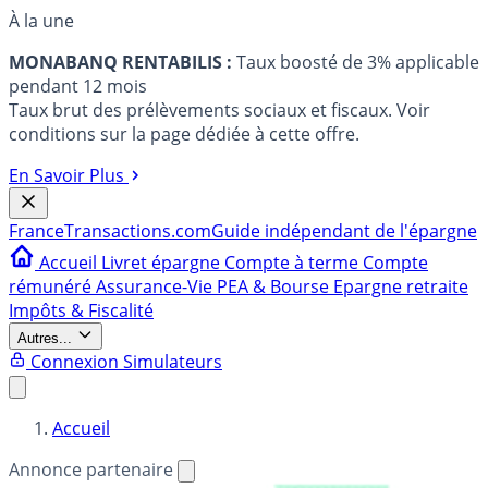
À la une
MONABANQ RENTABILIS :
Taux boosté de 3% applicable
pendant 12 mois
Taux brut des prélèvements sociaux et fiscaux. Voir
conditions sur la page dédiée à cette offre.
En Savoir Plus
France
Transactions.com
Guide indépendant de l'épargne
Accueil
Livret épargne
Compte à terme
Compte
rémunéré
Assurance-Vie
PEA & Bourse
Epargne retraite
Impôts & Fiscalité
Autres...
Connexion
Simulateurs
Accueil
Annonce partenaire