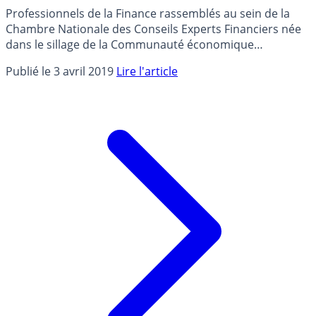
Professionnels de la Finance rassemblés au sein de la
Chambre Nationale des Conseils Experts Financiers née
dans le sillage de la Communauté économique
européenne (CEE), nous prenons la parole pour
Publié le 3 avril 2019
Lire l'article
défendre l’Europe que nous voulons.