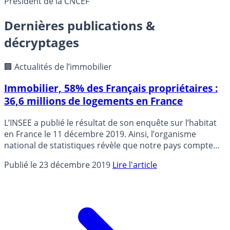
Président de la CNCEF
Dernières publications &
décryptages
🏢 Actualités de l’immobilier
Immobilier, 58% des Français propriétaires :
36,6 millions de logements en France
L’INSEE a publié le résultat de son enquête sur l’habitat
en France le 11 décembre 2019. Ainsi, l’organisme
national de statistiques révèle que notre pays compte
36,6 millions de logements. 82 % sont des résidences
Publié le 23 décembre 2019
Lire l'article
principales et 56 %, des logements individuels. Cette
étude rétrospective montre également qu’en 35 ans, la
part de résidences principales a légèrement diminué,
tandis que celle des logements vacants s’est un peu
accrue.