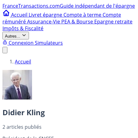
France
Transactions.com
Guide indépendant de l'épargne
Accueil
Livret épargne
Compte à terme
Compte
rémunéré
Assurance-Vie
PEA & Bourse
Epargne retraite
Impôts & Fiscalité
Autres...
Connexion
Simulateurs
Accueil
Didier Kling
2
articles publiés