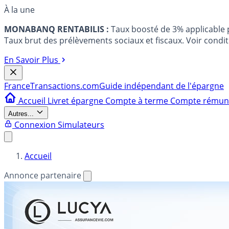
À la une
MONABANQ RENTABILIS :
Taux boosté de 3% applicable
Taux brut des prélèvements sociaux et fiscaux. Voir conditi
En Savoir Plus
France
Transactions.com
Guide indépendant de l'épargne
Accueil
Livret épargne
Compte à terme
Compte rému
Autres...
Connexion
Simulateurs
Accueil
Annonce partenaire