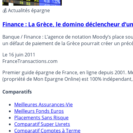
💰 Actualités épargne
Finance : La Grèce, le domino déclencheur d’une
Banque / Finance : L’agence de notation Moody’s place sous surveillance la Société Générale, le Crédit Agricole et BNP Paribas. Rien d’alarman
un défaut de paiement de la Grèce pourrait créer un précé
Le
16 juin 2011
France
Transactions.com
Premier guide épargne de France, en ligne depuis 2001. Mé
(propriété de Mon Epargne Online) est 100% indépendant, n
Comparatifs
Meilleures Assurances-Vie
Meilleurs Fonds Euros
Placements Sans Risque
Comparatif Super Livrets
Comparatif Comptes à Terme