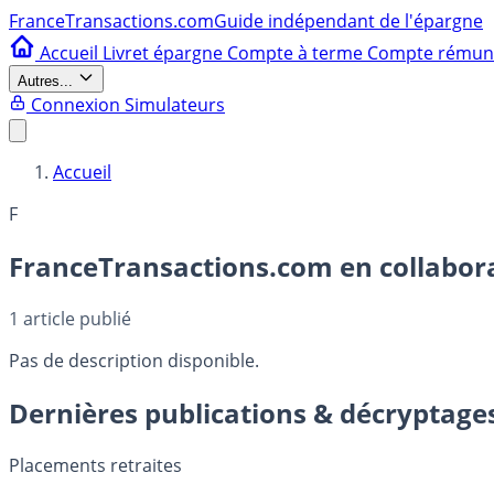
France
Transactions.com
Guide indépendant de l'épargne
Accueil
Livret épargne
Compte à terme
Compte rému
Autres...
Connexion
Simulateurs
Accueil
F
FranceTransactions.com en collabora
1
article publié
Pas de description disponible.
Dernières publications & décryptage
Placements retraites