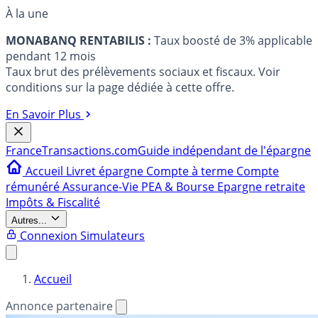
À la une
MONABANQ RENTABILIS :
Taux boosté de 3% applicable
pendant 12 mois
Taux brut des prélèvements sociaux et fiscaux. Voir
conditions sur la page dédiée à cette offre.
En Savoir Plus
France
Transactions.com
Guide indépendant de l'épargne
Accueil
Livret épargne
Compte à terme
Compte
rémunéré
Assurance-Vie
PEA & Bourse
Epargne retraite
Impôts & Fiscalité
Autres...
Connexion
Simulateurs
Accueil
Annonce partenaire