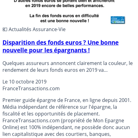
💶 Actualités Assurance-Vie
Disparition des fonds euros ? Une bonne
nouvelle pour les épargnants !
Quelques assureurs annoncent clairement la couleur, le
rendement de leurs fonds euros en 2019 va
sérieusement chuter, ce sera du rouge sombre. Espérant
Le
10 octobre 2019
ainsi appeler les épargnants à changer d’état d’esprit et à
France
Transactions.com
oublier les fonds euros. Du côté de chez AltaProfits,
François Leneveu se veut rassurant, la fin des fonds
Premier guide épargne de France, en ligne depuis 2001.
euros, c’est plutôt une bonne nouvelle a-t-il affirmé dans
Média indépendant de référence sur l'épargne, la
un webinaire diffusé cette semaine sur ce sujet.
fiscalité et les opportunités de placement.
FranceTransactions.com (propriété de Mon Epargne
Online) est 100% indépendant, ne possède donc aucun
lien capitalistique avec des courtiers, banques,