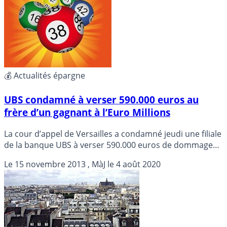
💰 Actualités épargne
UBS condamné à verser 590.000 euros au
frère d’un gagnant à l’Euro Millions
La cour d’appel de Versailles a condamné jeudi une filiale
de la banque UBS à verser 590.000 euros de dommages
et intérêts au frère d’un gros gagnant à l’Euro Millions,
Le
15 novembre 2013
, MàJ le
4 août 2020
qui réclamait plus de 5,4 millions d’euros pour l’avoir mal
conseillé, a-t-on appris vendredi des avocats.