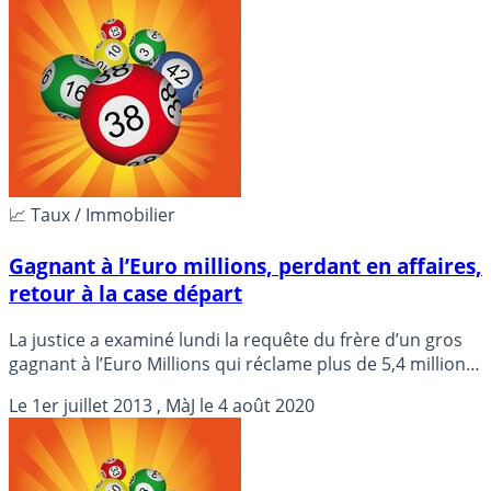
📈 Taux / Immobilier
Gagnant à l’Euro millions, perdant en affaires,
retour à la case départ
La justice a examiné lundi la requête du frère d’un gros
gagnant à l’Euro Millions qui réclame plus de 5,4 millions
d’euros à une filiale d’UBS, estimant que la banque suisse
Le
1er juillet 2013
, MàJ le
4 août 2020
l’a mal conseillé dans une opération immobilière.