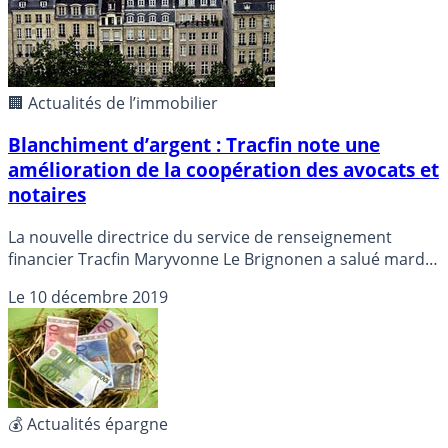
🏢 Actualités de l’immobilier
Blanchiment d’argent : Tracfin note une
amélioration de la coopération des avocats et
notaires
La nouvelle directrice du service de renseignement
financier Tracfin Maryvonne Le Brignonen a salué mardi
une meilleure implication des avocats et des notaires
Le
10 décembre 2019
pour signaler les soupçons de blanchiment d’argent ou
de financement d’activités criminelles.
💰 Actualités épargne