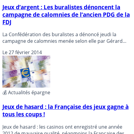
Jeux d’argent : Les buralistes dénoncent la
campagne de calomnies de l’ancien PDG de la
FDJ
La Confédération des buralistes a dénoncé jeudi la
campagne de calomnies menée selon elle par Gérard
Colé, ancien président de la Française des Jeux (FDJ) de
Le
27 février 2014
1989 à 1993, qui affirme que les tickets de jeux de
grattage n’étaient pas répartis au hasard mais par
livrets.
💰 Actualités épargne
Jeux de hasard : la Française des jeux gagne à
tous les coups !
Jeux de hasard : les casinos ont enregistré une année
2012 de mauvaise qualité, néanmoins la Française des