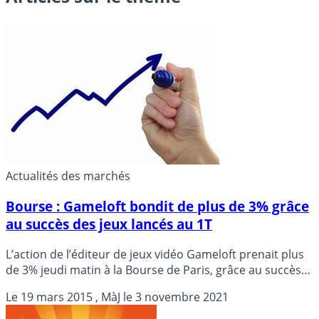
Actualités des marchés
Bourse : Gameloft bondit de plus de 3% grâce
au succès des jeux lancés au 1T
L’action de l’éditeur de jeux vidéo Gameloft prenait plus
de 3% jeudi matin à la Bourse de Paris, grâce au succès
des jeux lancés au 1er trimestre, en dépit de la perte
Le
19 mars 2015
, MàJ le
3 novembre 2021
nette enregistrée en 2014.