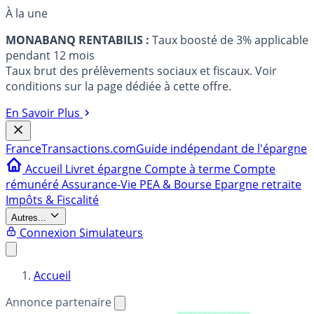
À la une
MONABANQ RENTABILIS :
Taux boosté de 3% applicable
pendant 12 mois
Taux brut des prélèvements sociaux et fiscaux. Voir
conditions sur la page dédiée à cette offre.
En Savoir Plus
France
Transactions.com
Guide indépendant de l'épargne
Accueil
Livret épargne
Compte à terme
Compte
rémunéré
Assurance-Vie
PEA & Bourse
Epargne retraite
Impôts & Fiscalité
Autres...
Connexion
Simulateurs
Accueil
Annonce partenaire