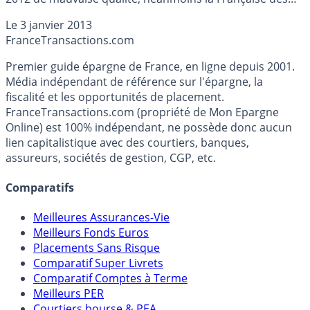
jeux rafle le pactole en 2012 et communique des
Le
3 janvier 2013
résultats d’exception...
France
Transactions.com
Premier guide épargne de France, en ligne depuis 2001.
Média indépendant de référence sur l'épargne, la
fiscalité et les opportunités de placement.
FranceTransactions.com (propriété de Mon Epargne
Online) est 100% indépendant, ne possède donc aucun
lien capitalistique avec des courtiers, banques,
assureurs, sociétés de gestion, CGP, etc.
Comparatifs
Meilleures Assurances-Vie
Meilleurs Fonds Euros
Placements Sans Risque
Comparatif Super Livrets
Comparatif Comptes à Terme
Meilleurs PER
Courtiers bourse & PEA