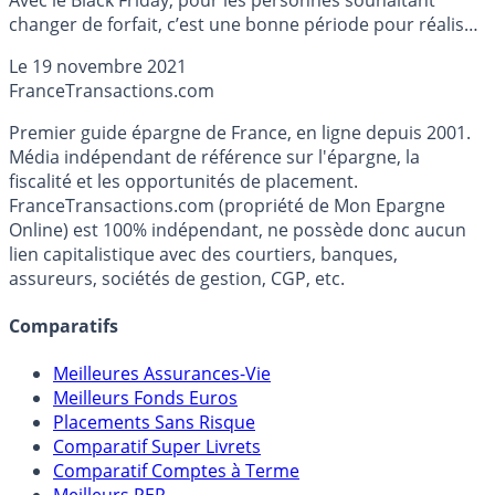
changer de forfait, c’est une bonne période pour réaliser
de sérieuses économies. Orange propose déjà une belle
Le
19 novembre 2021
offre pour moins de 10 euros par mois avec 70 Go de
France
Transactions.com
données, mais il y a évidemment mieux.
Premier guide épargne de France, en ligne depuis 2001.
Média indépendant de référence sur l'épargne, la
fiscalité et les opportunités de placement.
FranceTransactions.com (propriété de Mon Epargne
Online) est 100% indépendant, ne possède donc aucun
lien capitalistique avec des courtiers, banques,
assureurs, sociétés de gestion, CGP, etc.
Comparatifs
Meilleures Assurances-Vie
Meilleurs Fonds Euros
Placements Sans Risque
Comparatif Super Livrets
Comparatif Comptes à Terme