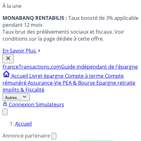
À la une
MONABANQ RENTABILIS :
Taux boosté de 3% applicable
pendant 12 mois
Taux brut des prélèvements sociaux et fiscaux. Voir
conditions sur la page dédiée à cette offre.
En Savoir Plus
France
Transactions.com
Guide indépendant de l'épargne
Accueil
Livret épargne
Compte à terme
Compte
rémunéré
Assurance-Vie
PEA & Bourse
Epargne retraite
Impôts & Fiscalité
Autres...
Connexion
Simulateurs
Accueil
Annonce partenaire