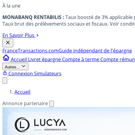
À la une
MONABANQ RENTABILIS :
Taux boosté de 3% applicable
Taux brut des prélèvements sociaux et fiscaux. Voir conditi
En Savoir Plus
France
Transactions.com
Guide indépendant de l'épargne
Accueil
Livret épargne
Compte à terme
Compte rému
Autres...
Connexion
Simulateurs
Accueil
Annonce partenaire