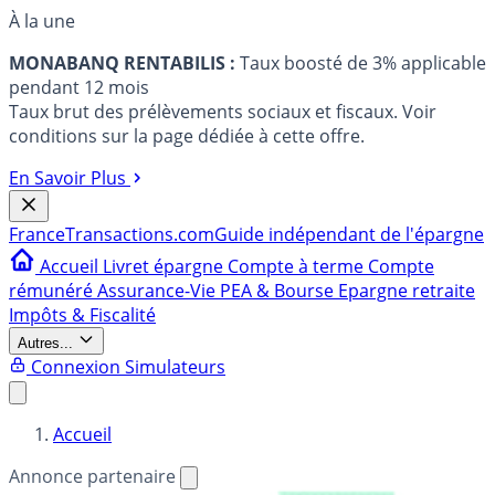
À la une
MONABANQ RENTABILIS :
Taux boosté de 3% applicable
pendant 12 mois
Taux brut des prélèvements sociaux et fiscaux. Voir
conditions sur la page dédiée à cette offre.
En Savoir Plus
France
Transactions.com
Guide indépendant de l'épargne
Accueil
Livret épargne
Compte à terme
Compte
rémunéré
Assurance-Vie
PEA & Bourse
Epargne retraite
Impôts & Fiscalité
Autres...
Connexion
Simulateurs
Accueil
Annonce partenaire