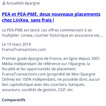
💰 Actualités épargne
PEA et PEA-PME, deux nouveaux placements
chez LinXea, sans frais !
Le PEA-PME est lancé. Les offres commencent à se
multiplier. Linxea, courtier historique en assurance-vie,
propose deux nouvelles offres à partir du mois d’avril.
Le
19 mars 2014
Détails
France
Transactions.com
Premier guide épargne de France, en ligne depuis 2001.
Média indépendant de référence sur l'épargne, la
fiscalité et les opportunités de placement.
FranceTransactions.com (propriété de Mon Epargne
Online) est 100% indépendant, ne possède donc aucun
lien capitalistique avec des courtiers, banques,
assureurs, sociétés de gestion, CGP, etc.
Comparatifs