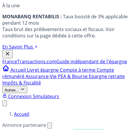
À la une
MONABANQ RENTABILIS :
Taux boosté de 3% applicable
pendant 12 mois
Taux brut des prélèvements sociaux et fiscaux. Voir
conditions sur la page dédiée à cette offre.
En Savoir Plus
France
Transactions.com
Guide indépendant de l'épargne
Accueil
Livret épargne
Compte à terme
Compte
rémunéré
Assurance-Vie
PEA & Bourse
Epargne retraite
Impôts & Fiscalité
Autres...
Connexion
Simulateurs
Accueil
Annonce partenaire