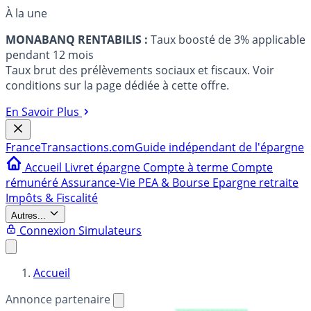
À la une
MONABANQ RENTABILIS :
Taux boosté de 3% applicable
pendant 12 mois
Taux brut des prélèvements sociaux et fiscaux. Voir
conditions sur la page dédiée à cette offre.
En Savoir Plus
France
Transactions.com
Guide indépendant de l'épargne
Accueil
Livret épargne
Compte à terme
Compte
rémunéré
Assurance-Vie
PEA & Bourse
Epargne retraite
Impôts & Fiscalité
Autres...
Connexion
Simulateurs
Accueil
Annonce partenaire