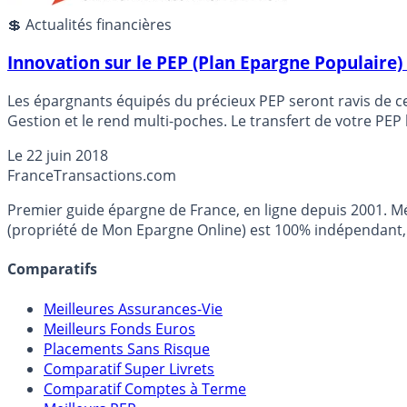
💲 Actualités financières
Innovation sur le PEP (Plan Epargne Populaire) 
Les épargnants équipés du précieux PEP seront ravis de cet
Gestion et le rend multi-poches. Le transfert de votre PEP bancaire restant toujours possible... Une nouvelle opportunité de redonner
et ainsi mettre un terme à ces PEP bancaires moribonds.
Le
22 juin 2018
France
Transactions.com
Premier guide épargne de France, en ligne depuis 2001. Mé
(propriété de Mon Epargne Online) est 100% indépendant, n
Comparatifs
Meilleures Assurances-Vie
Meilleurs Fonds Euros
Placements Sans Risque
Comparatif Super Livrets
Comparatif Comptes à Terme