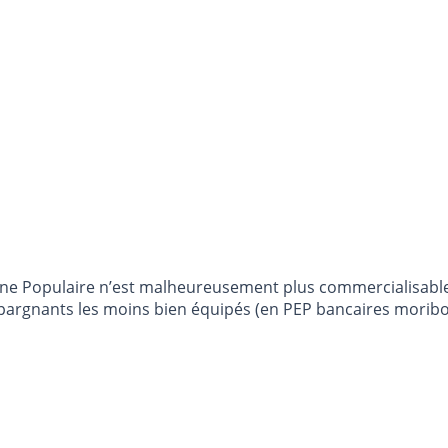
argne Populaire n’est malheureusement plus commercialisab
 épargnants les moins bien équipés (en PEP bancaires mori
e moins de frais... Une opportunité que beaucoup saisissen