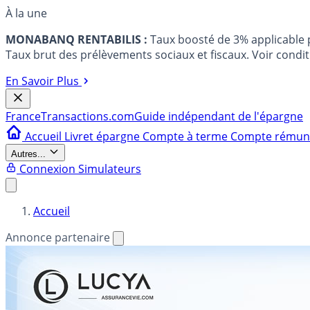
À la une
MONABANQ RENTABILIS :
Taux boosté de 3% applicable
Taux brut des prélèvements sociaux et fiscaux. Voir conditi
En Savoir Plus
France
Transactions.com
Guide indépendant de l'épargne
Accueil
Livret épargne
Compte à terme
Compte rému
Autres...
Connexion
Simulateurs
Accueil
Annonce partenaire