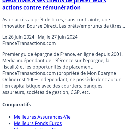
désormais à ses clients de prêter leurs
actions contre rémunération
Avoir accès au prêt de titres, sans contrainte, une
innovation Bourse Direct. Les prêts/emprunts de titres
étant réservés aux établissements financiers, Bourse
Le
26 juin 2024
, MàJ le
27 juin 2024
Direct ouvre ce marché aux particuliers.
France
Transactions.com
Premier guide épargne de France, en ligne depuis 2001.
Média indépendant de référence sur l'épargne, la
fiscalité et les opportunités de placement.
FranceTransactions.com (propriété de Mon Epargne
Online) est 100% indépendant, ne possède donc aucun
lien capitalistique avec des courtiers, banques,
assureurs, sociétés de gestion, CGP, etc.
Comparatifs
Meilleures Assurances-Vie
Meilleurs Fonds Euros