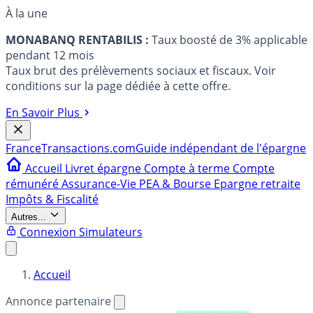
À la une
MONABANQ RENTABILIS :
Taux boosté de 3% applicable
pendant 12 mois
Taux brut des prélèvements sociaux et fiscaux. Voir
conditions sur la page dédiée à cette offre.
En Savoir Plus
France
Transactions.com
Guide indépendant de l'épargne
Accueil
Livret épargne
Compte à terme
Compte
rémunéré
Assurance-Vie
PEA & Bourse
Epargne retraite
Impôts & Fiscalité
Autres...
Connexion
Simulateurs
Accueil
Annonce partenaire