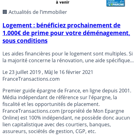
🏢 Actualités de l’immobilier
Logement : bénéficiez prochainement de
1.000€ de prime pour votre déménagement,
sous conditions
Les aides financières pour le logement sont multiples. Si
la majorité concerne la rénovation, une aide spécifique
concerne le rapprochement de son domicile de son
Le
23 juillet 2019
, MàJ le
16 février 2021
travail. Ainsi, les salariés, sous conditions de plafond de
France
Transactions.com
revenus, pourront très prochainement bénéficier d’une
prime de 1.000€ lors de leur déménagement, pour
Premier guide épargne de France, en ligne depuis 2001.
rejoindre un lieu situé à moins de 30 minutes de leur
Média indépendant de référence sur l'épargne, la
travail. Cela ne change pas la vie, mais cela peut bien
fiscalité et les opportunités de placement.
aider.
FranceTransactions.com (propriété de Mon Epargne
Online) est 100% indépendant, ne possède donc aucun
lien capitalistique avec des courtiers, banques,
assureurs, sociétés de gestion, CGP, etc.