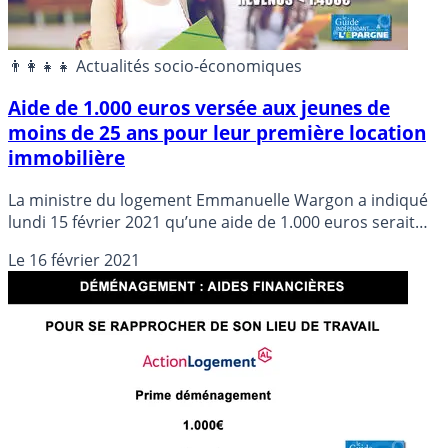
👨‍👩‍👧‍👧 Actualités socio-économiques
Aide de 1.000 euros versée aux jeunes de
moins de 25 ans pour leur première location
immobilière
La ministre du logement Emmanuelle Wargon a indiqué
lundi 15 février 2021 qu’une aide de 1.000 euros serait
versée aux jeunes de moins de 25 ans pour leur premier
Le
16 février 2021
logement en location. Prime versée sous condition de
revenus.