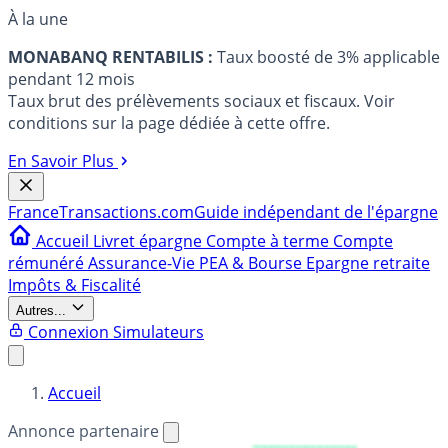
À la une
MONABANQ RENTABILIS :
Taux boosté de 3% applicable
pendant 12 mois
Taux brut des prélèvements sociaux et fiscaux. Voir
conditions sur la page dédiée à cette offre.
En Savoir Plus
France
Transactions.com
Guide indépendant de l'épargne
Accueil
Livret épargne
Compte à terme
Compte
rémunéré
Assurance-Vie
PEA & Bourse
Epargne retraite
Impôts & Fiscalité
Autres...
Connexion
Simulateurs
Accueil
Annonce partenaire