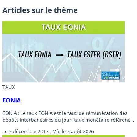
Articles sur le thème
TAUX
EONIA
EONIA : Le taux EONIA est le taux de rémunération des
dépôts interbancaires du jour, taux monétaire référence.
Cotation du taux EONIA. Ce taux n’est plus la référence
Le
3 décembre 2017
, MàJ le
3 août 2026
officielle depuis le 1er janvier 2020.