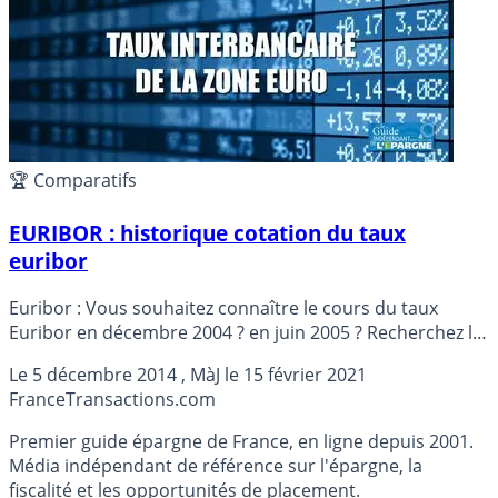
🏆 Comparatifs
EURIBOR : historique cotation du taux
euribor
Euribor : Vous souhaitez connaître le cours du taux
Euribor en décembre 2004 ? en juin 2005 ? Recherchez la
cotation des taux Euribor simplement, indiquez la date
Le
5 décembre 2014
, MàJ le
15 février 2021
souhaitée et vous obtiendrez les cotations de taux
France
Transactions.com
Euribor pour toutes les maturités Euribor (1 mois, 2
mois, 3 mois, 6 mois et Euribor 1 an).
Premier guide épargne de France, en ligne depuis 2001.
Média indépendant de référence sur l'épargne, la
fiscalité et les opportunités de placement.