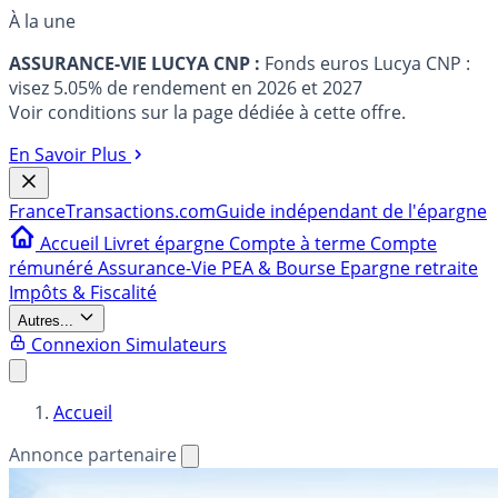
À la une
ASSURANCE-VIE LUCYA CNP :
Fonds euros Lucya CNP :
visez 5.05% de rendement en 2026 et 2027
Voir conditions sur la page dédiée à cette offre.
En Savoir Plus
France
Transactions.com
Guide indépendant de l'épargne
Accueil
Livret épargne
Compte à terme
Compte
rémunéré
Assurance-Vie
PEA & Bourse
Epargne retraite
Impôts & Fiscalité
Autres...
Connexion
Simulateurs
Accueil
Annonce partenaire