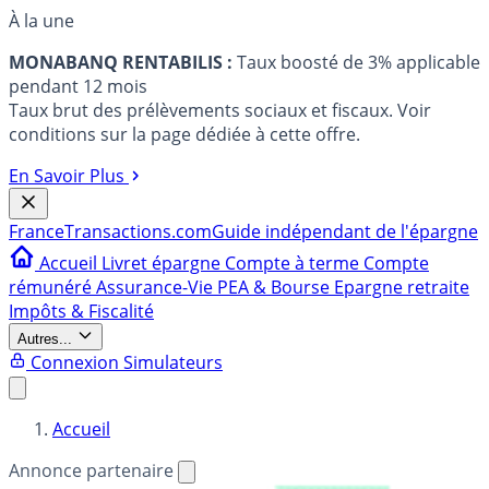
À la une
MONABANQ RENTABILIS :
Taux boosté de 3% applicable
pendant 12 mois
Taux brut des prélèvements sociaux et fiscaux. Voir
conditions sur la page dédiée à cette offre.
En Savoir Plus
France
Transactions.com
Guide indépendant de l'épargne
Accueil
Livret épargne
Compte à terme
Compte
rémunéré
Assurance-Vie
PEA & Bourse
Epargne retraite
Impôts & Fiscalité
Autres...
Connexion
Simulateurs
Accueil
Annonce partenaire