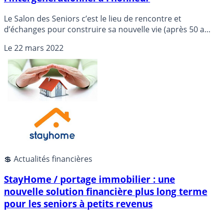
Le Salon des Seniors c’est le lieu de rencontre et
d’échanges pour construire sa nouvelle vie (après 50 ans
et à la retraite). Nouveautés, idées, informations utiles à
Le
22 mars 2022
vos projets et rencontrer les meilleurs experts dans
douze villages thématiques.
💲 Actualités financières
StayHome / portage immobilier : une
nouvelle solution financière plus long terme
pour les seniors à petits revenus