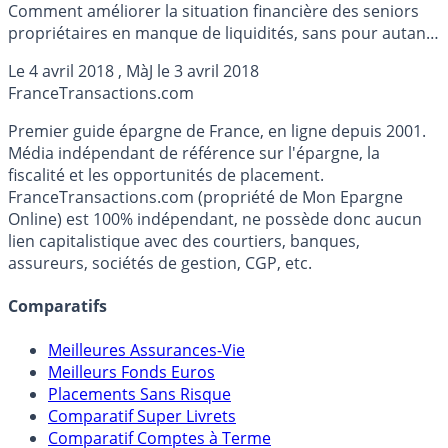
Comment améliorer la situation financière des seniors
propriétaires en manque de liquidités, sans pour autant
aller vers les solutions du viager ou du démembrement
Le
4 avril 2018
, MàJ le
3 avril 2018
de propriétés ? Un montage financier portant sur une
France
Transactions.com
durée de 10 ans, leur permettant de rester à leur
domicile, tout en percevant un capital, c’est l’objectif de
Premier guide épargne de France, en ligne depuis 2001.
la nouvelle solution financière LeaseImmo proposée par
Média indépendant de référence sur l'épargne, la
StayHome.
fiscalité et les opportunités de placement.
FranceTransactions.com (propriété de Mon Epargne
Online) est 100% indépendant, ne possède donc aucun
lien capitalistique avec des courtiers, banques,
assureurs, sociétés de gestion, CGP, etc.
Comparatifs
Meilleures Assurances-Vie
Meilleurs Fonds Euros
Placements Sans Risque
Comparatif Super Livrets
Comparatif Comptes à Terme