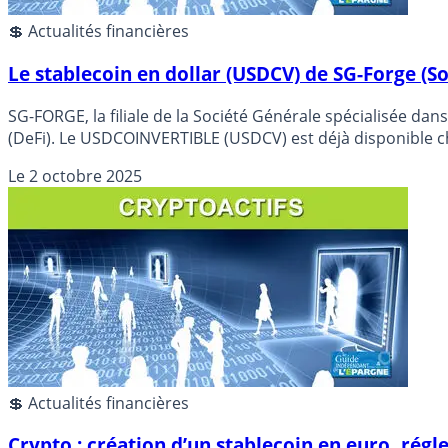
💲 Actualités financières
Le stablecoin en dollar (USDCV) de SG-Forge (S
SG-FORGE, la filiale de la Société Générale spécialisée dan
(DeFi). Le USDCOINVERTIBLE (USDCV) est déjà disponible c
Le
2 octobre 2025
💲 Actualités financières
Crypto : création d’un stablecoin en euro, ré