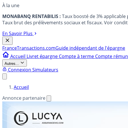
À la une
MONABANQ RENTABILIS :
Taux boosté de 3% applicable
Taux brut des prélèvements sociaux et fiscaux. Voir conditi
En Savoir Plus
France
Transactions.com
Guide indépendant de l'épargne
Accueil
Livret épargne
Compte à terme
Compte rému
Autres...
Connexion
Simulateurs
Accueil
Annonce partenaire