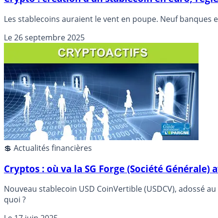
Les stablecoins auraient le vent en poupe. Neuf banques e
Le
26 septembre 2025
💲 Actualités financières
Cryptos : où va la SG Forge (Société Générale) a
Nouveau stablecoin USD CoinVertible (USDCV), adossé au d
quoi ?