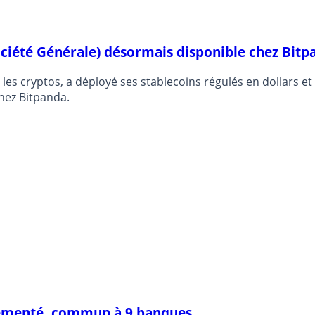
ociété Générale) désormais disponible chez Bitp
s les cryptos, a déployé ses stablecoins régulés en dollars e
hez Bitpanda.
glementé, commun à 9 banques