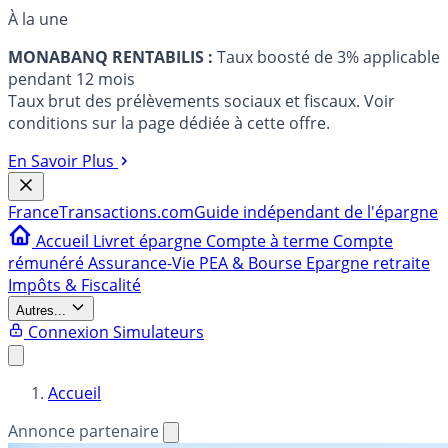
À la une
MONABANQ RENTABILIS :
Taux boosté de 3% applicable
pendant 12 mois
Taux brut des prélèvements sociaux et fiscaux. Voir
conditions sur la page dédiée à cette offre.
En Savoir Plus
France
Transactions.com
Guide indépendant de l'épargne
Accueil
Livret épargne
Compte à terme
Compte
rémunéré
Assurance-Vie
PEA & Bourse
Epargne retraite
Impôts & Fiscalité
Autres...
Connexion
Simulateurs
Accueil
Annonce partenaire