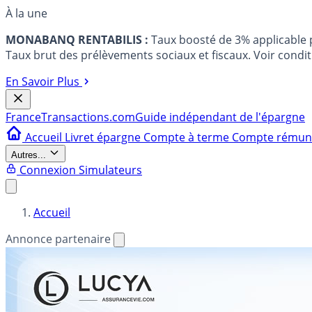
À la une
MONABANQ RENTABILIS :
Taux boosté de 3% applicable
Taux brut des prélèvements sociaux et fiscaux. Voir conditi
En Savoir Plus
France
Transactions.com
Guide indépendant de l'épargne
Accueil
Livret épargne
Compte à terme
Compte rému
Autres...
Connexion
Simulateurs
Accueil
Annonce partenaire