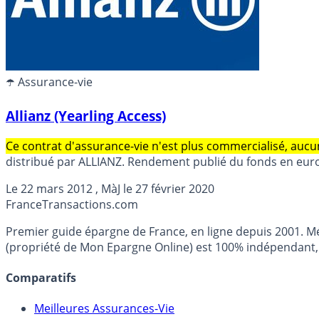
☂️ Assurance-vie
Allianz (Yearling Access)
Ce contrat d'assurance-vie n'est plus commercialisé, aucu
distribué par ALLIANZ. Rendement publié du fonds en euros
Le
22 mars 2012
, MàJ le
27 février 2020
France
Transactions.com
Premier guide épargne de France, en ligne depuis 2001. Mé
(propriété de Mon Epargne Online) est 100% indépendant, n
Comparatifs
Meilleures Assurances-Vie