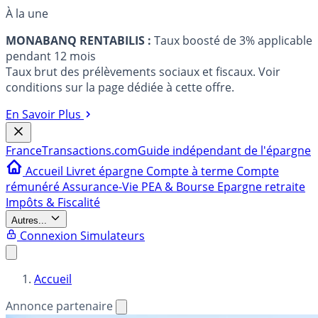
À la une
MONABANQ RENTABILIS :
Taux boosté de 3% applicable
pendant 12 mois
Taux brut des prélèvements sociaux et fiscaux. Voir
conditions sur la page dédiée à cette offre.
En Savoir Plus
France
Transactions.com
Guide indépendant de l'épargne
Accueil
Livret épargne
Compte à terme
Compte
rémunéré
Assurance-Vie
PEA & Bourse
Epargne retraite
Impôts & Fiscalité
Autres...
Connexion
Simulateurs
Accueil
Annonce partenaire