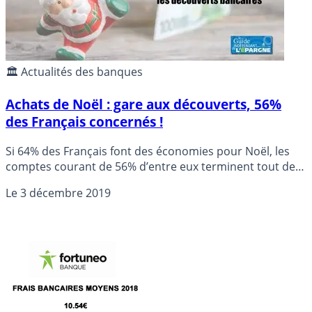
pistes pour réduire sa facture bancaire.
🏛️ Actualités des banques
Achats de Noël : gare aux découverts, 56%
des Français concernés !
Si 64% des Français font des économies pour Noël, les
comptes courant de 56% d’entre eux terminent tout de
même l’année 2019 dans le rouge. Et avec les découverts,
Le
3 décembre 2019
arrivent les commissions d’intervention, agios, ... Tout
pour bien débuter la nouvelle année.