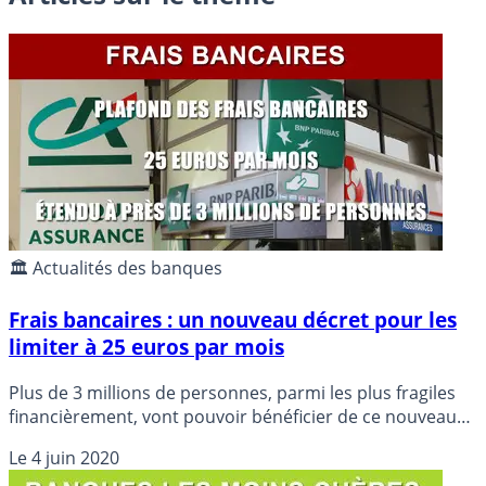
🏛️ Actualités des banques
Frais bancaires : un nouveau décret pour les
limiter à 25 euros par mois
Plus de 3 millions de personnes, parmi les plus fragiles
financièrement, vont pouvoir bénéficier de ce nouveau
décret, visant à plafonner les frais bancaires à 25 euros
Le
4 juin 2020
par mois. Bruno Le Maire en a fait l’annonce ce jour.