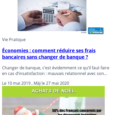
Vie Pratique
Économies : comment réduire ses frais
bancaires sans changer de banque ?
Changer de banque, c’est évidemment ce qu’il faut faire
en cas d’insatisfaction : mauvais relationnel avec son
conseiller bancaire, service client jugé inefficace, offres
Le
10 mai 2019
, MàJ le
27 mai 2020
commerciales peu concurrentielles... Le fait est que les
Français ne changent que rarement de banque, un cas
unique en Europe. Les Français seraient donc
globalement satisfaits de leurs banques. Mais réduire le
montant de leurs frais bancaires reste toujours un
objectif. Pas de petites économies. Tour d’horizon des