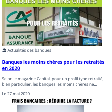
🏛️ Actualités des banques
Banques les moins chères pour les retraités
en 2020
Selon le magazine Capital, pour un profil type retraité,
bien particulier, les banques les moins chères ne
seraient tout simplement pas les moins chères du
Le
27 mai 2020
marché. Aucune banque en ligne ne seraient éligibles
pour ce profil-type, alors que certaines proposent
pourtant des liens physiques avec des agences
bancaires. Surprenant.