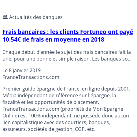
🏛️ Actualités des banques
Frais bancaires : les clients Fortuneo ont payé
10.54€ de frais en moyenne en 2018
Chaque début d’année le sujet des frais bancaires fait la
une, pour une bonne et simple raison. Les banques sont
tenues, une fois par an, d’adresser à leur client une
Le
8 janvier 2019
facture récapitulative de l’ensemble des frais bancaires
France
Transactions.com
réglés l’année précédente. D’où cet engouement en
début d’année pour la recherche de banques moins
Premier guide épargne de France, en ligne depuis 2001.
chères, à la lecture de la facture de l’année précédente...
Média indépendant de référence sur l'épargne, la
Chez Fortuneo, les clients ne semblent pas avoir besoin
fiscalité et les opportunités de placement.
d’effectuer de recherches.
FranceTransactions.com (propriété de Mon Epargne
Online) est 100% indépendant, ne possède donc aucun
lien capitalistique avec des courtiers, banques,
assureurs, sociétés de gestion, CGP, etc.