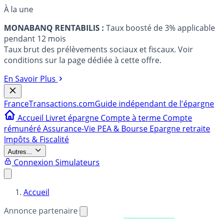
À la une
MONABANQ RENTABILIS :
Taux boosté de 3% applicable
pendant 12 mois
Taux brut des prélèvements sociaux et fiscaux. Voir
conditions sur la page dédiée à cette offre.
En Savoir Plus
France
Transactions.com
Guide indépendant de l'épargne
Accueil
Livret épargne
Compte à terme
Compte
rémunéré
Assurance-Vie
PEA & Bourse
Epargne retraite
Impôts & Fiscalité
Autres...
Connexion
Simulateurs
Accueil
Annonce partenaire