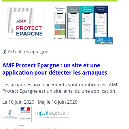
courriels, cela n’a aucun sens !
💰 Actualités épargne
AMF Protect Epargne : un site et une
application pour détecter les arnaques
Les arnaques aux placements sont nombreuses. AMF
Protect Epargne est un site, ainsi qu’une application
disponible sur smartphone, permettant de vérifier et/ou
Le
10 juin 2020
, MàJ le
16 juin 2020
de signaler une arnaque portant sur un placement
financier.