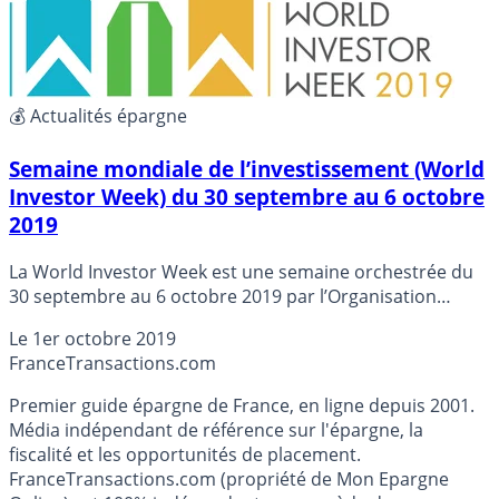
💰 Actualités épargne
Semaine mondiale de l’investissement (World
Investor Week) du 30 septembre au 6 octobre
2019
La World Investor Week est une semaine orchestrée du
30 septembre au 6 octobre 2019 par l’Organisation
internationale des commissions de valeurs (OICV). Au
Le
1er octobre 2019
final, cette semaine sera surtout orientée formation
France
Transactions.com
pour les épargnants et notamment sur les bons réflexes
pour savoir comment débusquer les arnaques aux
Premier guide épargne de France, en ligne depuis 2001.
placements, signe que tout ne va pas si bien dans ce
Média indépendant de référence sur l'épargne, la
domaine. L’AMF, notre gendarme français, multiplie les
fiscalité et les opportunités de placement.
efforts afin d’alerter les épargnants, ces derniers étant
FranceTransactions.com (propriété de Mon Epargne
bien souvent trop naïfs et courant derrière toutes