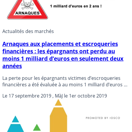
arnaques à la Carte Bancaire, numéros d’appel surtaxés,
les arnaques sont nombreuses.
Actualités des marchés
Arnaques aux placements et escroqueries
financières : les épargnants ont perdu au
moins 1 milliard d’euros en seulement deux
années
La perte pour les épargnants victimes d’escroqueries
financières a été évaluée à au moins 1 milliard d’euros de
début juillet 2017 à fin juin 2019, ont indiqué mardi le
Le
17 septembre 2019
, MàJ le
1er octobre 2019
Parquet de Paris, et les régulateurs boursier (AMF) et de
la banque assurance (ACPR).