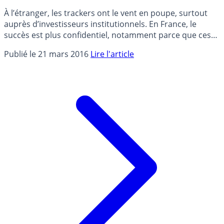
À l’étranger, les trackers ont le vent en poupe, surtout
auprès d’investisseurs institutionnels. En France, le
succès est plus confidentiel, notamment parce que ces
fonds indiciels sont mal connus des épargnants.
Publié le 21 mars 2016
Lire l'article
Pourtant leurs qualités ne manquent pas : ils sont
simples, transparents et peu chargés en frais. Des
arguments qui méritent que l’on se penche davantage
sur cette solution d’investissement alternative.