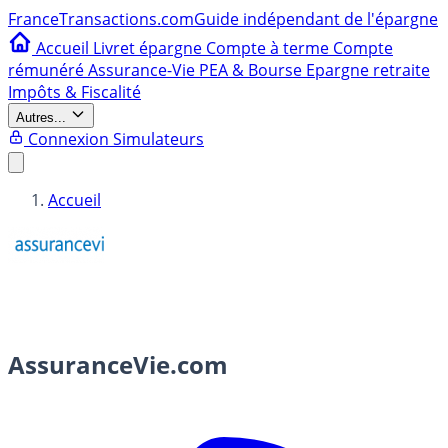
France
Transactions.com
Guide indépendant de l'épargne
Accueil
Livret épargne
Compte à terme
Compte
rémunéré
Assurance-Vie
PEA & Bourse
Epargne retraite
Impôts & Fiscalité
Autres...
Connexion
Simulateurs
Accueil
AssuranceVie.com