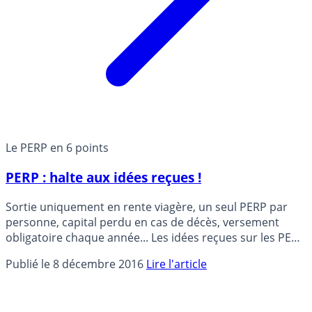
Le PERP en 6 points
PERP : halte aux idées reçues !
Sortie uniquement en rente viagère, un seul PERP par
personne, capital perdu en cas de décès, versement
obligatoire chaque année... Les idées reçues sur les PERP
sont nombreuses et persistantes. Décrpytage du vrai et
Publié le 8 décembre 2016
Lire l'article
du faux sur les PERP.