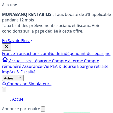
À la une
MONABANQ RENTABILIS :
Taux boosté de 3% applicable
pendant 12 mois
Taux brut des prélèvements sociaux et fiscaux. Voir
conditions sur la page dédiée à cette offre.
En Savoir Plus
France
Transactions.com
Guide indépendant de l'épargne
Accueil
Livret épargne
Compte à terme
Compte
rémunéré
Assurance-Vie
PEA & Bourse
Epargne retraite
Impôts & Fiscalité
Autres...
Connexion
Simulateurs
Accueil
Annonce partenaire