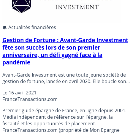
💲 Actualités financières
Gestion de Fortune : Avant-Garde Investment
fête son succès lors de son premier
anniversaire, un défi gagné face à la
pandémie
Avant-Garde Investment est une toute jeune société de
gestion de fortune, lancée en avril 2020. Elle boucle son
premier exercice sur un succès impressionnant, le
Le
16 avril 2021
patrimoine total de ses clients représente pas moins de
France
Transactions.com
150 millions d’euros. Comme quoi, la crise sanitaire n’est
pas toujours un frein.
Premier guide épargne de France, en ligne depuis 2001.
Média indépendant de référence sur l'épargne, la
fiscalité et les opportunités de placement.
FranceTransactions.com (propriété de Mon Epargne