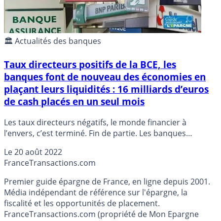
🏛️ Actualités des banques
Taux directeurs positifs de la BCE, les
banques font de nouveau des économies en
plaçant leurs liquidités : 16 milliards d’euros
de cash placés en un seul mois
Les taux directeurs négatifs, le monde financier à
l’envers, c’est terminé. Fin de partie. Les banques
retrouvent donc le chemin du rationnel et place de
Le
20 août 2022
nouveau leurs liquidités auprès de la BCE. Un
France
Transactions.com
assèchement de 16 milliards d’euros en cash en un mois,
une goutte d’eau dans un océan de liquidités.
Premier guide épargne de France, en ligne depuis 2001.
Média indépendant de référence sur l'épargne, la
fiscalité et les opportunités de placement.
FranceTransactions.com (propriété de Mon Epargne