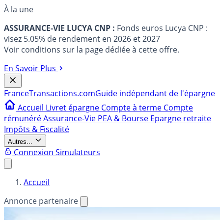
À la une
ASSURANCE-VIE LUCYA CNP :
Fonds euros Lucya CNP :
visez 5.05% de rendement en 2026 et 2027
Voir conditions sur la page dédiée à cette offre.
En Savoir Plus
France
Transactions.com
Guide indépendant de l'épargne
Accueil
Livret épargne
Compte à terme
Compte
rémunéré
Assurance-Vie
PEA & Bourse
Epargne retraite
Impôts & Fiscalité
Autres...
Connexion
Simulateurs
Accueil
Annonce partenaire