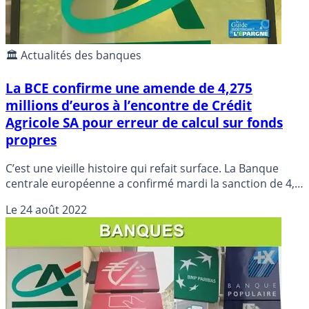
🏛️ Actualités des banques
La BCE confirme une amende de 4,275
millions d’euros à l’encontre de Crédit
Agricole SA pour erreur de calcul sur fonds
propres
C’est une vieille histoire qui refait surface. La Banque
centrale européenne a confirmé mardi la sanction de 4,8
millions d’euros qu’elle avait imposée au groupe français
Le
24 août 2022
en 2018 mais qui avait été annulée en 2020 par le
Tribunal de l’Union européenne.