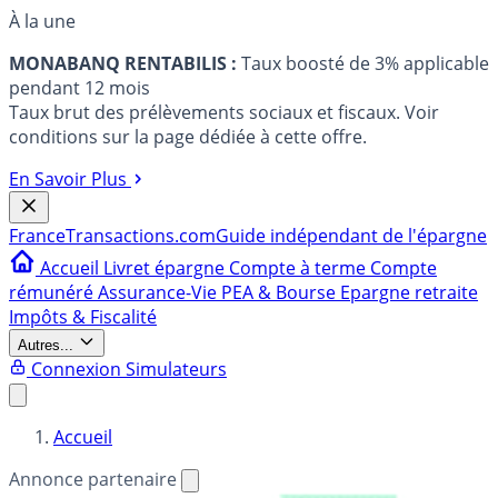
À la une
MONABANQ RENTABILIS :
Taux boosté de 3% applicable
pendant 12 mois
Taux brut des prélèvements sociaux et fiscaux. Voir
conditions sur la page dédiée à cette offre.
En Savoir Plus
France
Transactions.com
Guide indépendant de l'épargne
Accueil
Livret épargne
Compte à terme
Compte
rémunéré
Assurance-Vie
PEA & Bourse
Epargne retraite
Impôts & Fiscalité
Autres...
Connexion
Simulateurs
Accueil
Annonce partenaire