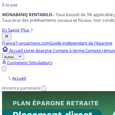
À la une
MONABANQ RENTABILIS :
Taux boosté de 3% applicable
Taux brut des prélèvements sociaux et fiscaux. Voir conditi
En Savoir Plus
France
Transactions.com
Guide indépendant de l'épargne
Accueil
Livret épargne
Compte à terme
Compte rému
Autres...
Connexion
Simulateurs
Accueil
Annonce partenaire