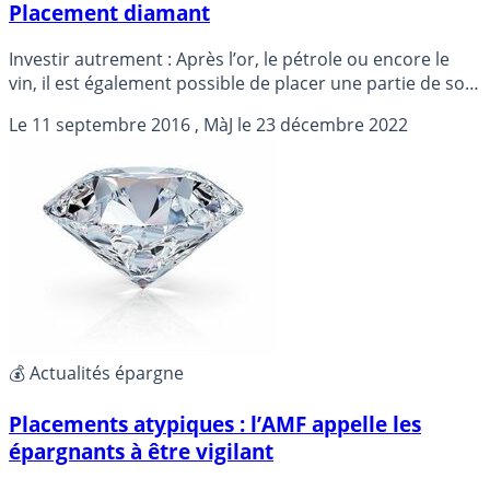
Placement diamant
Investir autrement : Après l’or, le pétrole ou encore le
vin, il est également possible de placer une partie de son
capital en diamant. Un placement à long terme, éclatant,
Le
11 septembre 2016
, MàJ le
23 décembre 2022
mais à réaliser, comme toute diversification, avec
modération, détails...
💰 Actualités épargne
Placements atypiques : l’AMF appelle les
épargnants à être vigilant