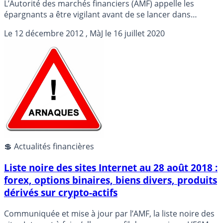
L’Autorité des marchés financiers (AMF) appelle les
épargnants a être vigilant avant de se lancer dans
certains placements atypiques comme les oeuvres d’art,
Le
12 décembre 2012
, MàJ le
16 juillet 2020
le vin ou les diamants, détails...
💲 Actualités financières
Liste noire des sites Internet au 28 août 2018 :
forex, options binaires, biens divers, produits
dérivés sur crypto-actifs
Communiquée et mise à jour par l’AMF, la liste noire des