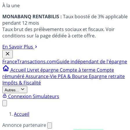
À la une
MONABANQ RENTABILIS :
Taux boosté de 3% applicable
pendant 12 mois
Taux brut des prélèvements sociaux et fiscaux. Voir
conditions sur la page dédiée à cette offre.
En Savoir Plus
France
Transactions.com
Guide indépendant de l'épargne
Accueil
Livret épargne
Compte à terme
Compte
rémunéré
Assurance-Vie
PEA & Bourse
Epargne retraite
Impôts & Fiscalité
Autres...
Connexion
Simulateurs
Accueil
Annonce partenaire