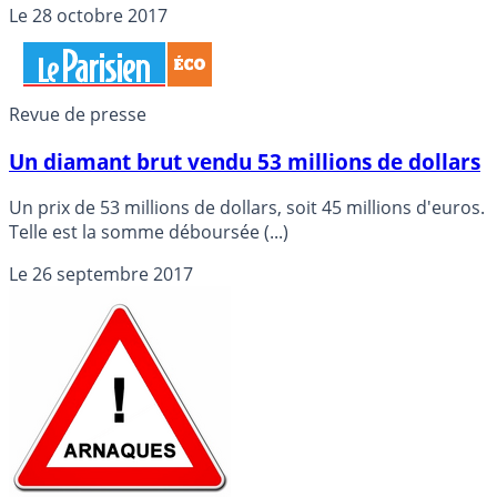
Le
28 octobre 2017
sur TF1 pour contre-carrer ce reportage de France 2
diffusé en 2016 sur les diamants. Reportage détourné
comme référence par tant de sites d’arnaques pour
mettre en confiance de nombreux particuliers peu
Revue de presse
avertis.
Un diamant brut vendu 53 millions de dollars
Un prix de 53 millions de dollars, soit 45 millions d'euros.
Telle est la somme déboursée (...)
Le
26 septembre 2017