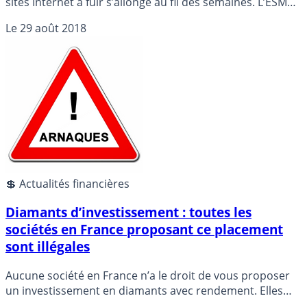
sites Internet à fuir s’allonge au fil des semaines. L’ESMA,
le gendarme de la course européen, a interdit toute
Le
29 août 2018
activité sur les options binaires. Aucun particulier ne doit
donc miser sur ce type d’instrument financier. Par
ailleurs, la liste blanche des sites Web habilités à
proposer des investissements sur des biens divers reste
toujours aussi réduite.
💲 Actualités financières
Diamants d’investissement : toutes les
sociétés en France proposant ce placement
sont illégales
Aucune société en France n’a le droit de vous proposer
un investissement en diamants avec rendement. Elles
sont illégales. L’AMF a enfin pris ouvertement la parole