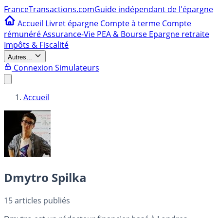
France
Transactions.com
Guide indépendant de l'épargne
Accueil
Livret épargne
Compte à terme
Compte
rémunéré
Assurance-Vie
PEA & Bourse
Epargne retraite
Impôts & Fiscalité
Autres...
Connexion
Simulateurs
Accueil
Dmytro Spilka
15
articles publiés