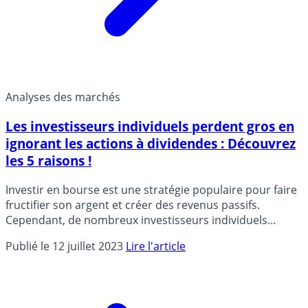
Analyses des marchés
Les investisseurs individuels perdent gros en
ignorant les actions à dividendes : Découvrez
les 5 raisons !
Investir en bourse est une stratégie populaire pour faire
fructifier son argent et créer des revenus passifs.
Cependant, de nombreux investisseurs individuels
passent souvent à côté d’une opportunité importante en
Publié le 12 juillet 2023
Lire l'article
ignorant les actions à dividendes.