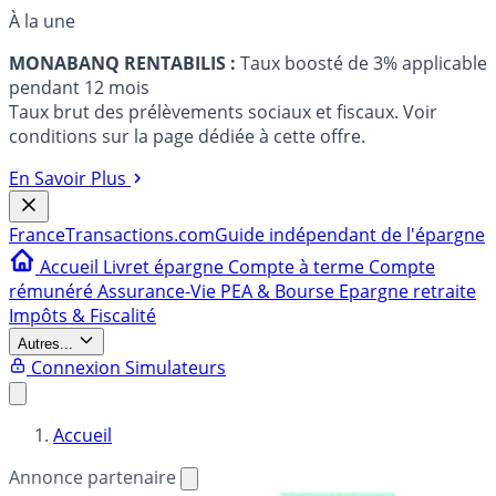
À la une
MONABANQ RENTABILIS :
Taux boosté de 3% applicable
pendant 12 mois
Taux brut des prélèvements sociaux et fiscaux. Voir
conditions sur la page dédiée à cette offre.
En Savoir Plus
France
Transactions.com
Guide indépendant de l'épargne
Accueil
Livret épargne
Compte à terme
Compte
rémunéré
Assurance-Vie
PEA & Bourse
Epargne retraite
Impôts & Fiscalité
Autres...
Connexion
Simulateurs
Accueil
Annonce partenaire