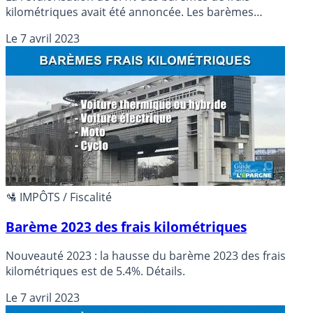
kilométriques avait été annoncée. Les barèmes
kilométriques 2023 ont été publié au Journal Officiel du 7
Le
7 avril 2023
avril 2023.
🛂 IMPÔTS / Fiscalité
Barème 2023 des frais kilométriques
Nouveauté 2023 : la hausse du barème 2023 des frais
kilométriques est de 5.4%. Détails.
Le
7 avril 2023