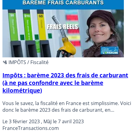
🛂 IMPÔTS / Fiscalité
Impôts : barème 2023 des frais de carburant
(à ne pas confondre avec le barème
kilométrique)
Vous le savez, la fiscalité en France est simplissime. Voici
donc le barème 2023 des frais de carburant, en
attendant la mise à jour 2023 du barème kilométrique.
Le
3 février 2023
, MàJ le
7 avril 2023
Utile uniquement si vous souhaitez renoncer à
France
Transactions.com
l’abattement forfaitaire des 10%.