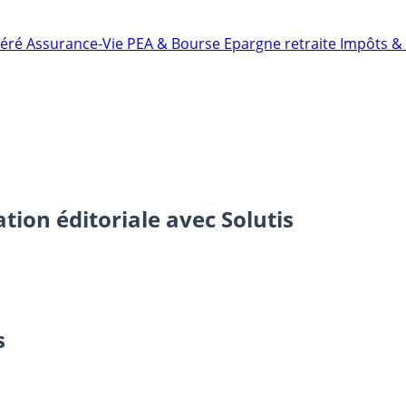
néré
Assurance-Vie
PEA & Bourse
Epargne retraite
Impôts & 
ion éditoriale avec Solutis
s