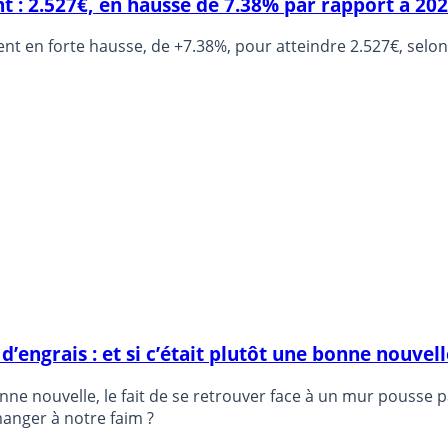
 : 2.527€, en hausse de 7.38% par rapport à 20
ent en forte hausse, de +7.38%, pour atteindre 2.527€, selon
d’engrais : et si c’était plutôt une bonne nouvell
e bonne nouvelle, le fait de se retrouver face à un mur pous
manger à notre faim ?