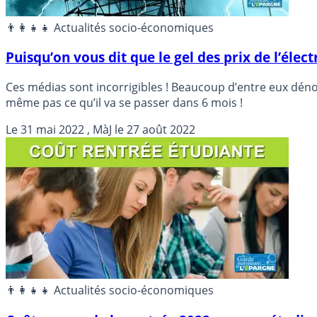
👨‍👩‍👧‍👧 Actualités socio-économiques
Puisqu’on vous dit que le gel des prix de l’élect
Ces médias sont incorrigibles ! Beaucoup d’entre eux dénonç
même pas ce qu’il va se passer dans 6 mois !
Le
31 mai 2022
, MàJ le
27 août 2022
👨‍👩‍👧‍👧 Actualités socio-économiques