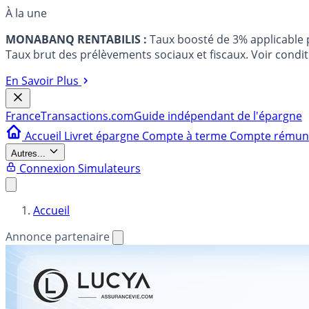
À la une
MONABANQ RENTABILIS :
Taux boosté de 3% applicable
Taux brut des prélèvements sociaux et fiscaux. Voir conditi
En Savoir Plus
France
Transactions.com
Guide indépendant de l'épargne
Accueil
Livret épargne
Compte à terme
Compte rému
Autres...
Connexion
Simulateurs
Accueil
Annonce partenaire