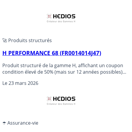
🚀 Produits structurés
H PERFORMANCE 68 (FR0014014J47)
Produit structuré de la gamme H, affichant un coupon
condition élevé de 50% (mais sur 12 années possibles)
augmenté de 3% par année, ne garantissant pas le
Le
23 mars 2026
capital, misant sur une évolution fortement positive
(+15%) d’un indice actions décrémenté, défavorable à
l’investisseur.
☂️ Assurance-vie