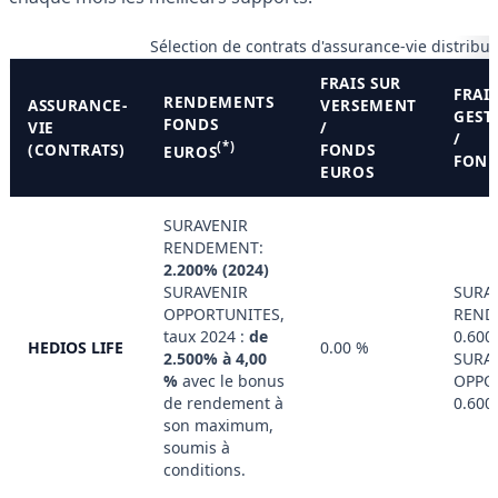
Sélection de contrats d'assurance-vie distribu
FRAIS SUR
FRAI
RENDEMENTS
ASSURANCE-
VERSEMENT
GEST
FONDS
VIE
/
/
(*)
(CONTRATS)
FONDS
EUROS
FOND
EUROS
SURAVENIR
RENDEMENT:
2.200% (2024)
SURAVENIR
SURA
OPPORTUNITES,
REND
taux 2024 :
de
0.600
HEDIOS LIFE
0.00 %
2.500% à 4,00
SURA
%
avec le bonus
OPPO
de rendement à
0.600
son maximum,
soumis à
conditions.