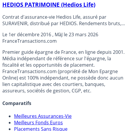
HEDIOS PATRIMOINE (Hedios Life)
Contrat d'assurance-vie Hedios Life, assuré par
SURAVENIR, distribué par HEDIOS. Rendements bruts,
puis nets (des prélèvements sociaux et des frais de
Le
1er décembre 2016
, MàJ le
23 mars 2026
gestion) des fonds en euros : SURAVENIR RENDEMENT
France
Transactions.com
2024: 2.200% brut, SURAVENIR OPPORTUNITES 2024:
2.500% brut
Premier guide épargne de France, en ligne depuis 2001.
Média indépendant de référence sur l'épargne, la
fiscalité et les opportunités de placement.
FranceTransactions.com (propriété de Mon Epargne
Online) est 100% indépendant, ne possède donc aucun
lien capitalistique avec des courtiers, banques,
assureurs, sociétés de gestion, CGP, etc.
Comparatifs
Meilleures Assurances-Vie
Meilleurs Fonds Euros
Placements Sans Risque