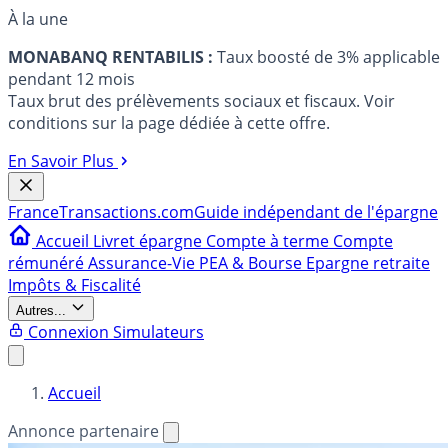
À la une
MONABANQ RENTABILIS :
Taux boosté de 3% applicable
pendant 12 mois
Taux brut des prélèvements sociaux et fiscaux. Voir
conditions sur la page dédiée à cette offre.
En Savoir Plus
France
Transactions.com
Guide indépendant de l'épargne
Accueil
Livret épargne
Compte à terme
Compte
rémunéré
Assurance-Vie
PEA & Bourse
Epargne retraite
Impôts & Fiscalité
Autres...
Connexion
Simulateurs
Accueil
Annonce partenaire