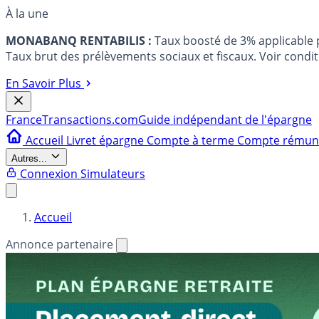
À la une
MONABANQ RENTABILIS :
Taux boosté de 3% applicable
Taux brut des prélèvements sociaux et fiscaux. Voir conditi
En Savoir Plus
France
Transactions.com
Guide indépendant de l'épargne
Accueil
Livret épargne
Compte à terme
Compte rému
Autres...
Connexion
Simulateurs
Accueil
Annonce partenaire