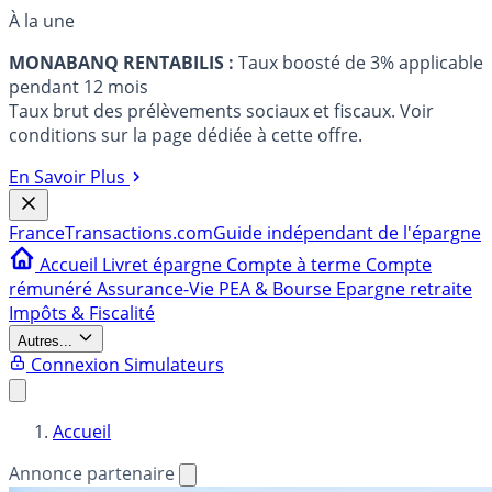
À la une
MONABANQ RENTABILIS :
Taux boosté de 3% applicable
pendant 12 mois
Taux brut des prélèvements sociaux et fiscaux. Voir
conditions sur la page dédiée à cette offre.
En Savoir Plus
France
Transactions.com
Guide indépendant de l'épargne
Accueil
Livret épargne
Compte à terme
Compte
rémunéré
Assurance-Vie
PEA & Bourse
Epargne retraite
Impôts & Fiscalité
Autres...
Connexion
Simulateurs
Accueil
Annonce partenaire