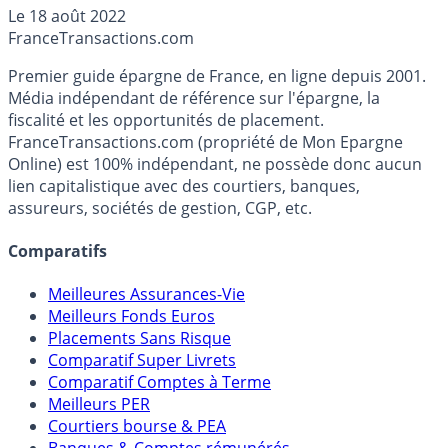
Le
18 août 2022
relance de son économie, en abaissant ses taux
France
Transactions.com
directeurs, alors que l’Occident fait le contraire, en
tentant de juguler l’inflation.
Premier guide épargne de France, en ligne depuis 2001.
Média indépendant de référence sur l'épargne, la
fiscalité et les opportunités de placement.
FranceTransactions.com (propriété de Mon Epargne
Online) est 100% indépendant, ne possède donc aucun
lien capitalistique avec des courtiers, banques,
assureurs, sociétés de gestion, CGP, etc.
Comparatifs
Meilleures Assurances-Vie
Meilleurs Fonds Euros
Placements Sans Risque
Comparatif Super Livrets
Comparatif Comptes à Terme
Meilleurs PER
Courtiers bourse & PEA