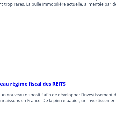
t trop rares. La bulle immobilière actuelle, alimentée par
a pour le moment. Tant que les taux d’intérêts restent au pl
veau régime fiscal des REITS
 nouveau dispositif afin de développer l’investissement dans
nnaissons en France. De la pierre-papier, un investissement
 placement dans l’immobilier.