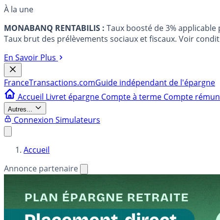
À la une
MONABANQ RENTABILIS :
Taux boosté de 3% applicable
Taux brut des prélèvements sociaux et fiscaux. Voir conditi
En Savoir Plus
France
Transactions.com
Guide indépendant de l'épargne
Accueil
Livret épargne
Compte à terme
Compte rému
Autres...
Connexion
Simulateurs
Accueil
Annonce partenaire