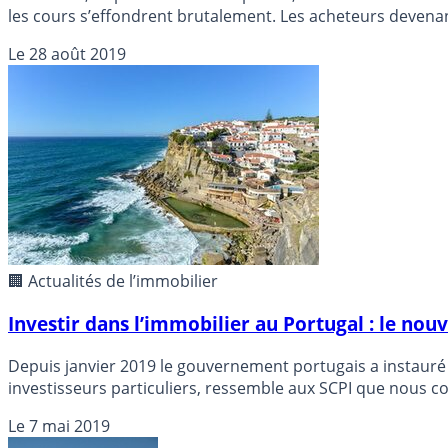
les cours s’effondrent brutalement. Les acheteurs devenan
auparavant, serait-elle proche d’éclater ? Non, rien de cel
Le
28 août 2019
🏢 Actualités de l’immobilier
Investir dans l’immobilier au Portugal : le nou
Depuis janvier 2019 le gouvernement portugais a instauré un
investisseurs particuliers, ressemble aux SCPI que nous co
Portugal. Un placement évidemment à risque, comme tout
Le
7 mai 2019