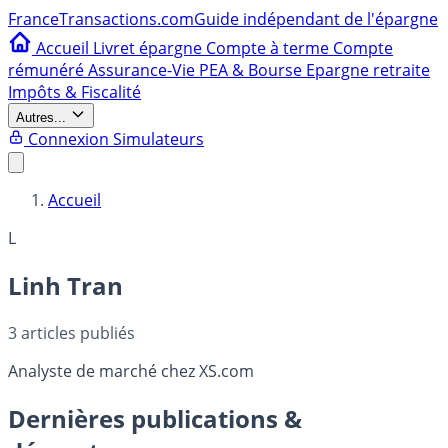
France
Transactions.com
Guide indépendant de l'épargne
Accueil
Livret épargne
Compte à terme
Compte
rémunéré
Assurance-Vie
PEA & Bourse
Epargne retraite
Impôts & Fiscalité
Autres...
Connexion
Simulateurs
Accueil
L
Linh Tran
3
articles publiés
Analyste de marché chez XS.com
Dernières publications &