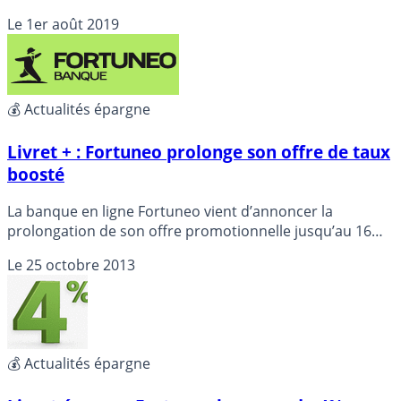
externes ainsi que les prélèvements directs sur les
Le
1er août 2019
produits d’épargne bancaires (livrets, compte à terme,
épargne logement, etc.). Toutes les banques sont
concernées. Ainsi, après la Banque Postale, le Crédit
Mutuel, Fortuneo banque répercute cette restriction sur
ses livrets épargne proposés. La détention d’un compte
💰 Actualités épargne
à vue, sans aucuns frais, devient obligatoire.
Livret + : Fortuneo prolonge son offre de taux
boosté
La banque en ligne Fortuneo vient d’annoncer la
prolongation de son offre promotionnelle jusqu’au 16
décembre 2013.
Le
25 octobre 2013
💰 Actualités épargne