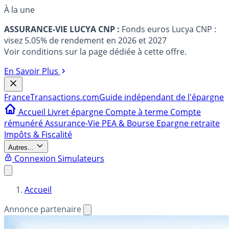
À la une
ASSURANCE-VIE LUCYA CNP :
Fonds euros Lucya CNP :
visez 5.05% de rendement en 2026 et 2027
Voir conditions sur la page dédiée à cette offre.
En Savoir Plus
France
Transactions.com
Guide indépendant de l'épargne
Accueil
Livret épargne
Compte à terme
Compte
rémunéré
Assurance-Vie
PEA & Bourse
Epargne retraite
Impôts & Fiscalité
Autres...
Connexion
Simulateurs
Accueil
Annonce partenaire