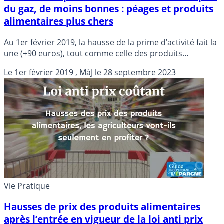
du gaz, de moins bonnes : péages et produits
alimentaires plus chers
Au 1er février 2019, la hausse de la prime d’activité fait la
une (+90 euros), tout comme celle des produits
alimentaires, avec cette mesure anti-prix coûtants dans
Le
1er février 2019
, MàJ le
28 septembre 2023
les grandes surfaces. La prix du gaz est également à la
baisse (-0.73%), à l’inverse de celui des péages (+1.8%).
Quant à l’électricité, la hausse de +5.9% est remise à plus
tard, le gouvernement a 3 mois pour la faire appliquer.
Vie Pratique
Hausses de prix des produits alimentaires
après l’entrée en vigueur de la loi anti prix