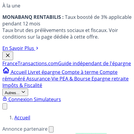
À la une
MONABANQ RENTABILIS :
Taux boosté de 3% applicable
pendant 12 mois
Taux brut des prélèvements sociaux et fiscaux. Voir
conditions sur la page dédiée à cette offre.
En Savoir Plus
France
Transactions.com
Guide indépendant de l'épargne
Accueil
Livret épargne
Compte à terme
Compte
rémunéré
Assurance-Vie
PEA & Bourse
Epargne retraite
Impôts & Fiscalité
Autres...
Connexion
Simulateurs
Accueil
Annonce partenaire