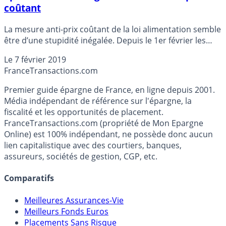
coûtant
La mesure anti-prix coûtant de la loi alimentation semble
être d’une stupidité inégalée. Depuis le 1er février les
distributeurs ne peuvent plus vendre des produits
Le
7 février 2019
alimentaires transformés sans prendre une marge
France
Transactions.com
minimale de 10%. La vente à prix coûtant n’est donc plus
possible. France Info a scruté les prix, sur la base d’un
Premier guide épargne de France, en ligne depuis 2001.
panier d’achat type, avant et après la loi. Bilan : des
Média indépendant de référence sur l'épargne, la
variations de prix de -0.8% à +51% selon les produits.
fiscalité et les opportunités de placement.
Une vraie baisse insidieuse du pouvoir d’achat des
FranceTransactions.com (propriété de Mon Epargne
Français. Mais les enseignes en profitent pour mettre en
Online) est 100% indépendant, ne possède donc aucun
avant leurs cartes de fidélité maison, ristournes à l’appui,
lien capitalistique avec des courtiers, banques,
compensant en partie ces hausses.
assureurs, sociétés de gestion, CGP, etc.
Comparatifs
Meilleures Assurances-Vie
Meilleurs Fonds Euros
Placements Sans Risque