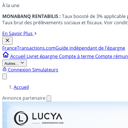
À la une
MONABANQ RENTABILIS :
Taux boosté de 3% applicable
Taux brut des prélèvements sociaux et fiscaux. Voir conditi
En Savoir Plus
France
Transactions.com
Guide indépendant de l'épargne
Accueil
Livret épargne
Compte à terme
Compte rému
Autres...
Connexion
Simulateurs
Accueil
Annonce partenaire