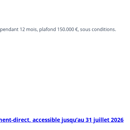
oosté de 3.00% brut pendant 12 mois, plafond 150.000 €, sous conditions.
ent-direct, accessible jusqu’au 31 juillet 2026