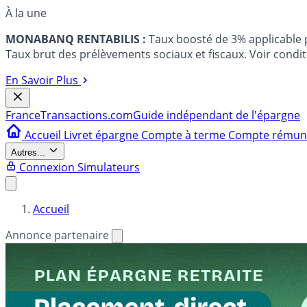
À la une
MONABANQ RENTABILIS :
Taux boosté de 3% applicable
Taux brut des prélèvements sociaux et fiscaux. Voir conditi
En Savoir Plus
France
Transactions.com
Guide indépendant de l'épargne
Accueil
Livret épargne
Compte à terme
Compte rému
Autres...
Connexion
Simulateurs
Accueil
Annonce partenaire