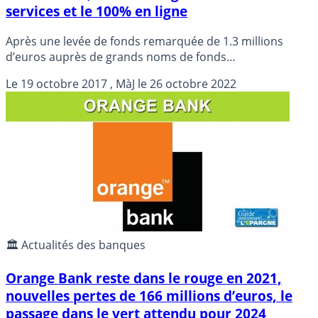
services et le 100% en ligne
Après une levée de fonds remarquée de 1.3 millions
d’euros auprès de grands noms de fonds
d’investissements, Pretto, courtier en crédits
Le
19 octobre 2017
, MàJ le
26 octobre 2022
immobiliers, mise sur la gratuité de ses services de
courtage auprès des particuliers pour se démarquer. Un
pari audacieux ?
🏛️ Actualités des banques
Orange Bank reste dans le rouge en 2021,
nouvelles pertes de 166 millions d’euros, le
passage dans le vert attendu pour 2024