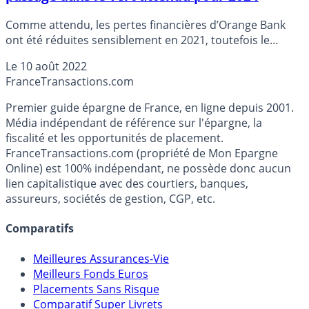
Comme attendu, les pertes financières d’Orange Bank
ont été réduites sensiblement en 2021, toutefois le
cumul des pertes financières depuis 4 ans dépasse
Le
10 août 2022
désormais les 800 millions d’euros. Le rachat d’AnyTime
France
Transactions.com
et la partenariat avec Younited Credit ne permettent pas
encore l’équipement de produits financiers
Premier guide épargne de France, en ligne depuis 2001.
complémentaires aux clients, condition sine qua none
Média indépendant de référence sur l'épargne, la
pour tenter d’être rentable.
fiscalité et les opportunités de placement.
FranceTransactions.com (propriété de Mon Epargne
Online) est 100% indépendant, ne possède donc aucun
lien capitalistique avec des courtiers, banques,
assureurs, sociétés de gestion, CGP, etc.
Comparatifs
Meilleures Assurances-Vie
Meilleurs Fonds Euros
Placements Sans Risque
Comparatif Super Livrets