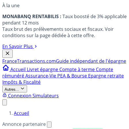
À la une
MONABANQ RENTABILIS :
Taux boosté de 3% applicable
pendant 12 mois
Taux brut des prélèvements sociaux et fiscaux. Voir
conditions sur la page dédiée à cette offre.
En Savoir Plus
France
Transactions.com
Guide indépendant de l'épargne
Accueil
Livret épargne
Compte à terme
Compte
rémunéré
Assurance-Vie
PEA & Bourse
Epargne retraite
Impôts & Fiscalité
Autres...
Connexion
Simulateurs
Accueil
Annonce partenaire