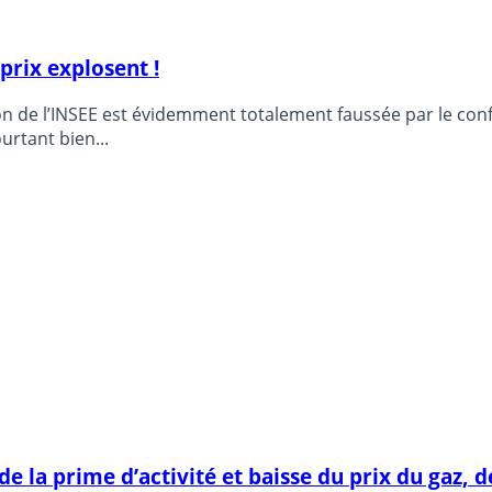
 prix explosent !
cation de l’INSEE est évidemment totalement faussée par le co
urtant bien...
de la prime d’activité et baisse du prix du gaz, 