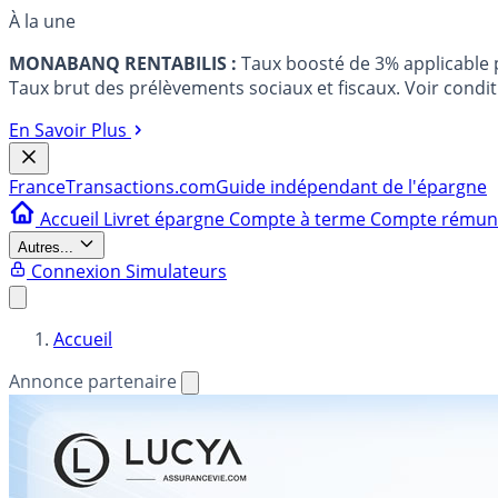
À la une
MONABANQ RENTABILIS :
Taux boosté de 3% applicable
Taux brut des prélèvements sociaux et fiscaux. Voir conditi
En Savoir Plus
France
Transactions.com
Guide indépendant de l'épargne
Accueil
Livret épargne
Compte à terme
Compte rému
Autres...
Connexion
Simulateurs
Accueil
Annonce partenaire