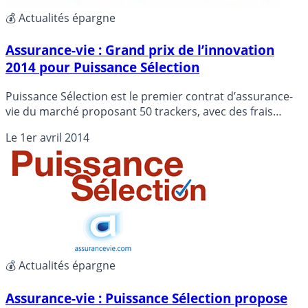
💰 Actualités épargne
Assurance-vie : Grand prix de l’innovation
2014 pour Puissance Sélection
Puissance Sélection est le premier contrat d’assurance-
vie du marché proposant 50 trackers, avec des frais
d’arbitrage réduits ! Une innovation qui vaut bien un
Le
1er avril 2014
trophée...
💰 Actualités épargne
Assurance-vie : Puissance Sélection propose