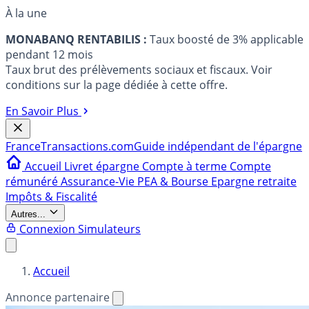
À la une
MONABANQ RENTABILIS :
Taux boosté de 3% applicable
pendant 12 mois
Taux brut des prélèvements sociaux et fiscaux. Voir
conditions sur la page dédiée à cette offre.
En Savoir Plus
France
Transactions.com
Guide indépendant de l'épargne
Accueil
Livret épargne
Compte à terme
Compte
rémunéré
Assurance-Vie
PEA & Bourse
Epargne retraite
Impôts & Fiscalité
Autres...
Connexion
Simulateurs
Accueil
Annonce partenaire