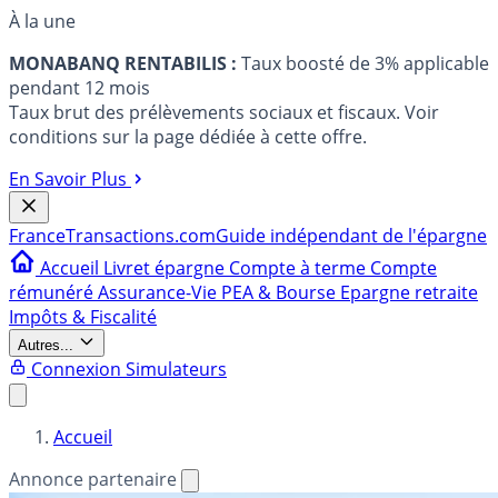
À la une
MONABANQ RENTABILIS :
Taux boosté de 3% applicable
pendant 12 mois
Taux brut des prélèvements sociaux et fiscaux. Voir
conditions sur la page dédiée à cette offre.
En Savoir Plus
France
Transactions.com
Guide indépendant de l'épargne
Accueil
Livret épargne
Compte à terme
Compte
rémunéré
Assurance-Vie
PEA & Bourse
Epargne retraite
Impôts & Fiscalité
Autres...
Connexion
Simulateurs
Accueil
Annonce partenaire