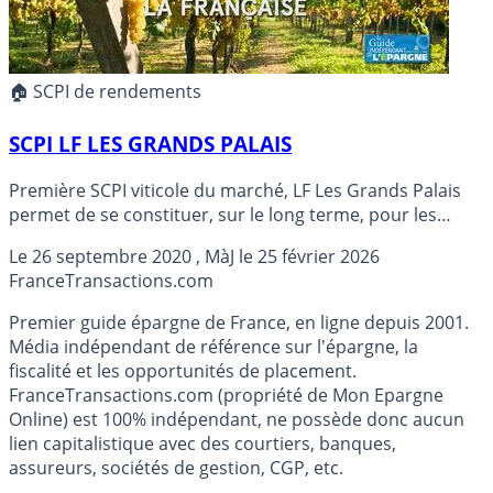
🏠 SCPI de rendements
SCPI LF LES GRANDS PALAIS
Première SCPI viticole du marché, LF Les Grands Palais
permet de se constituer, sur le long terme, pour les
particuliers investisseurs avertis, un patrimoine foncier
Le
26 septembre 2020
, MàJ le
25 février 2026
viticole. LF LES GRANDS PALAIS, rendement 2025 de
France
Transactions.com
0.50% brut (TD).
Premier guide épargne de France, en ligne depuis 2001.
Média indépendant de référence sur l'épargne, la
fiscalité et les opportunités de placement.
FranceTransactions.com (propriété de Mon Epargne
Online) est 100% indépendant, ne possède donc aucun
lien capitalistique avec des courtiers, banques,
assureurs, sociétés de gestion, CGP, etc.