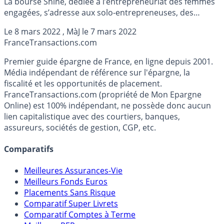
La bourse Shine, dédiée à l’entrepreneuriat des femmes
engagées, s’adresse aux solo-entrepreneuses, des
femmes dirigeantes et des mompreneuses porteuses de
Le
8 mars 2022
, MàJ le
7 mars 2022
projets à impact positif ayant besoin d’un financement
France
Transactions.com
pour développer leur entreprise.
Premier guide épargne de France, en ligne depuis 2001.
Média indépendant de référence sur l'épargne, la
fiscalité et les opportunités de placement.
FranceTransactions.com (propriété de Mon Epargne
Online) est 100% indépendant, ne possède donc aucun
lien capitalistique avec des courtiers, banques,
assureurs, sociétés de gestion, CGP, etc.
Comparatifs
Meilleures Assurances-Vie
Meilleurs Fonds Euros
Placements Sans Risque
Comparatif Super Livrets
Comparatif Comptes à Terme