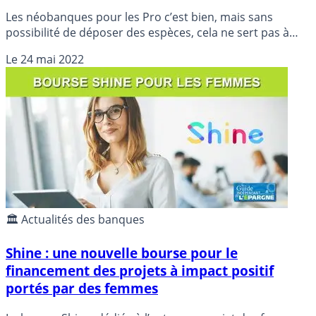
Les néobanques pour les Pro c’est bien, mais sans
possibilité de déposer des espèces, cela ne sert pas à
grand chose, notamment pour toutes les activités en
Le
24 mai 2022
relations directes avec les consommateurs
(restaurateurs, commerçants, artisans). Shine est la
première néobanque à proposer le dépôt d’espèces.
🏛️ Actualités des banques
Shine : une nouvelle bourse pour le
financement des projets à impact positif
portés par des femmes