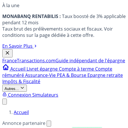
À la une
MONABANQ RENTABILIS :
Taux boosté de 3% applicable
pendant 12 mois
Taux brut des prélèvements sociaux et fiscaux. Voir
conditions sur la page dédiée à cette offre.
En Savoir Plus
France
Transactions.com
Guide indépendant de l'épargne
Accueil
Livret épargne
Compte à terme
Compte
rémunéré
Assurance-Vie
PEA & Bourse
Epargne retraite
Impôts & Fiscalité
Autres...
Connexion
Simulateurs
Accueil
Annonce partenaire