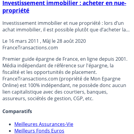
Investissement immobilier : acheter en nue-
propriété
Investissement immobilier et nue propriété : lors d’un
achat immobilier, il est possible plutôt que d’acheter la
pleine propriété, de n’investir que sur la nue propriété
Le
16 mars 2011
, MàJ le
28 août 2020
en laissant l’usufruit à autrui, pour une durée
France
Transactions.com
déterminée (7 ans, 10 ans, 15 ans). Un investissement à
long terme attractif, zoom sur les avantages et
Premier guide épargne de France, en ligne depuis 2001.
inconvénients du démembrement de propriété.
Média indépendant de référence sur l'épargne, la
fiscalité et les opportunités de placement.
FranceTransactions.com (propriété de Mon Epargne
Online) est 100% indépendant, ne possède donc aucun
lien capitalistique avec des courtiers, banques,
assureurs, sociétés de gestion, CGP, etc.
Comparatifs
Meilleures Assurances-Vie
Meilleurs Fonds Euros