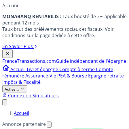
À la une
MONABANQ RENTABILIS :
Taux boosté de 3% applicable
pendant 12 mois
Taux brut des prélèvements sociaux et fiscaux. Voir
conditions sur la page dédiée à cette offre.
En Savoir Plus
France
Transactions.com
Guide indépendant de l'épargne
Accueil
Livret épargne
Compte à terme
Compte
rémunéré
Assurance-Vie
PEA & Bourse
Epargne retraite
Impôts & Fiscalité
Autres...
Connexion
Simulateurs
Accueil
Annonce partenaire