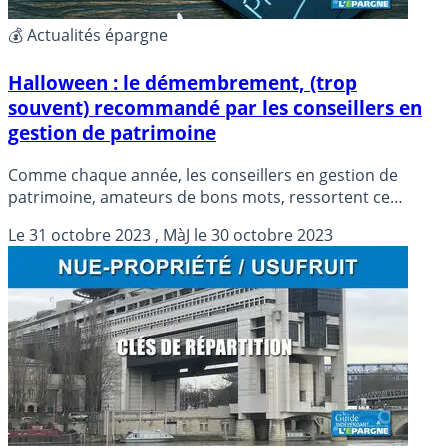
💰 Actualités épargne
Halloween : le démembrement, (trop
souvent) recommandé par les conseillers en
gestion de patrimoine
Comme chaque année, les conseillers en gestion de
patrimoine, amateurs de bons mots, ressortent ce
marronnier journalistique, en période d’halloween : le
Le
31 octobre 2023
, MàJ le
30 octobre 2023
démembrement, il faut y penser.