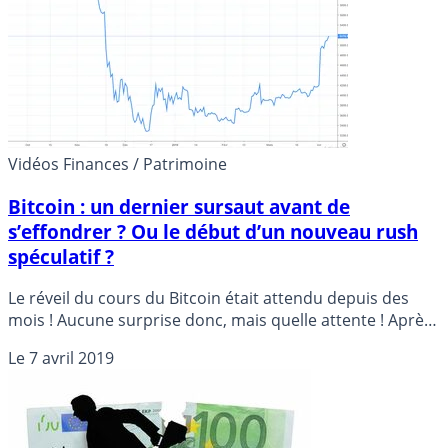
Vidéos Finances / Patrimoine
Bitcoin : un dernier sursaut avant de
s’effondrer ? Ou le début d’un nouveau rush
spéculatif ?
Le réveil du cours du Bitcoin était attendu depuis des
mois ! Aucune surprise donc, mais quelle attente ! Après
ce sursaut, les spéculateurs ont donc empoché une
Le
7 avril 2019
partie de leurs bénéfices. Stop ou encore ? Le cours du
Bitcoin pourrait encore grimper avec les particuliers
spéculateurs, toujours en retard d’une guerre...