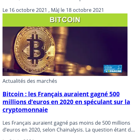
peut avoir un tel prix ? Cet ancien conseiller en gestion
Le
16 octobre 2021
, MàJ le
18 octobre 2021
de patrimoine reconnaît avoir mangé son chapeau... Ils
ne savaient pas que c’était impossible, alors les
spéculateurs l’ont fait !
Actualités des marchés
Bitcoin : les Français auraient gagné 500
millions d’euros en 2020 en spéculant sur la
cryptomonnaie
Les Français auraient gagné pas moins de 500 millions
d’euros en 2020, selon Chainalysis. La question étant de
savoir s’ils ont bien effectivement réalisé leurs gains