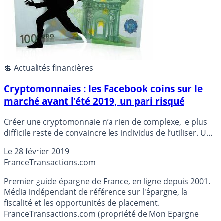
💲 Actualités financières
Cryptomonnaies : les Facebook coins sur le
marché avant l’été 2019, un pari risqué
Créer une cryptomonnaie n’a rien de complexe, le plus
difficile reste de convaincre les individus de l’utiliser. Une
question de confiance. Les échecs de lancement de
Le
28 février 2019
cryptomonnaies sont légion, près du tiers d’entre elles
France
Transactions.com
sont déjà mortes. Mais avec plus de 2,7 milliards
d’utilisateurs revendiqués, la cryptomonnaie de
Premier guide épargne de France, en ligne depuis 2001.
Facebook a de bonnes chances de réussir son
Média indépendant de référence sur l'épargne, la
lancement, sauf en cas de piratage, évidemment.
fiscalité et les opportunités de placement.
FranceTransactions.com (propriété de Mon Epargne