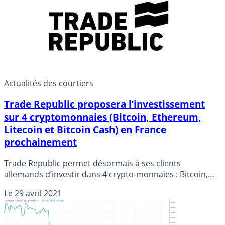
bitcoin pourraient s’en vouloir si ils apprenaient que
Tesla a vendu ses bitcoins. Ce matin, E.Musk indique sur
Twitter que Tesla n’a pas vendu son stock de bitcoins.
Actualités des courtiers
Trade Republic proposera l’investissement
sur 4 cryptomonnaies (Bitcoin, Ethereum,
Litecoin et Bitcoin Cash) en France
prochainement
Trade Republic permet désormais à ses clients
allemands d’investir dans 4 crypto-monnaies : Bitcoin,
Ethereum, Litecoin et Bitcoin Cash. Cette nouvelle offre
Le
29 avril 2021
est pour l’instant disponible uniquement en Allemagne
mais sera prochainement lancée en France.