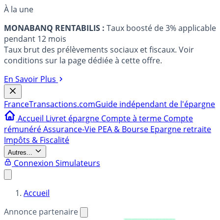
À la une
MONABANQ RENTABILIS :
Taux boosté de 3% applicable
pendant 12 mois
Taux brut des prélèvements sociaux et fiscaux. Voir
conditions sur la page dédiée à cette offre.
En Savoir Plus
France
Transactions.com
Guide indépendant de l'épargne
Accueil
Livret épargne
Compte à terme
Compte
rémunéré
Assurance-Vie
PEA & Bourse
Epargne retraite
Impôts & Fiscalité
Autres...
Connexion
Simulateurs
Accueil
Annonce partenaire