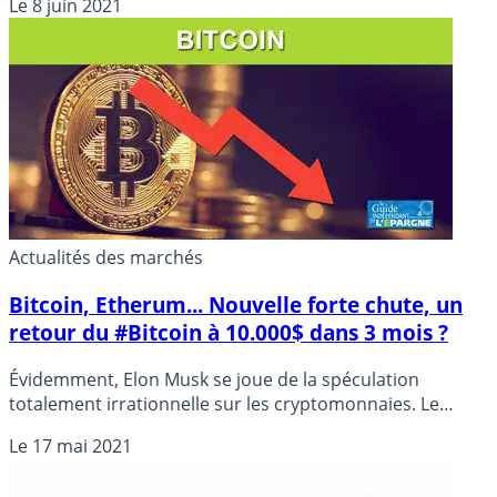
Le
8 juin 2021
avant la chute des cours. Et dans la négative, savoir
combien sont-ils prêts à perdre en 2021 ?
Actualités des marchés
Bitcoin, Etherum... Nouvelle forte chute, un
retour du #Bitcoin à 10.000$ dans 3 mois ?
Évidemment, Elon Musk se joue de la spéculation
totalement irrationnelle sur les cryptomonnaies. Le
patron de Tesla a encore envoyé vers le Sud le cours du
Le
17 mai 2021
Bitcoin et de quelques cryptos hautement spéculatives,
simplement en confirmant que les spéculateurs sur le