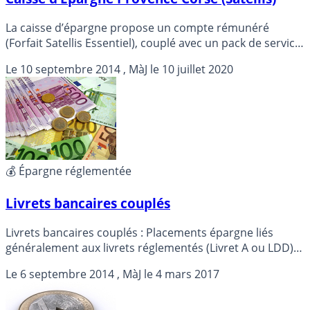
La caisse d’épargne propose un compte rémunéré
(Forfait Satellis Essentiel), couplé avec un pack de service,
dont notamment le programme S’MILES.
Le
10 septembre 2014
, MàJ le
10 juillet 2020
💰 Épargne réglementée
Livrets bancaires couplés
Livrets bancaires couplés : Placements épargne liés
généralement aux livrets réglementés (Livret A ou LDD)
au sein d’une même banque, une alternative épargne
Le
6 septembre 2014
, MàJ le
4 mars 2017
sous conditions. Détails ...